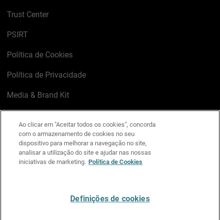
Trust Center
PSIRT
Política de Cookies
Política de Privacidade
Media & Brand Kit
Gerenciar preferências de e-mail
Ao clicar em "Aceitar todos os cookies", concorda
com o armazenamento de cookies no seu
LinkedIn
X
Facebook
Instagram
YouTube
dispositivo para melhorar a navegação no site,
analisar a utilização do site e ajudar nas nossas
iniciativas de marketing.
Política de Cookies
Escreva-nos
Definições de cookies