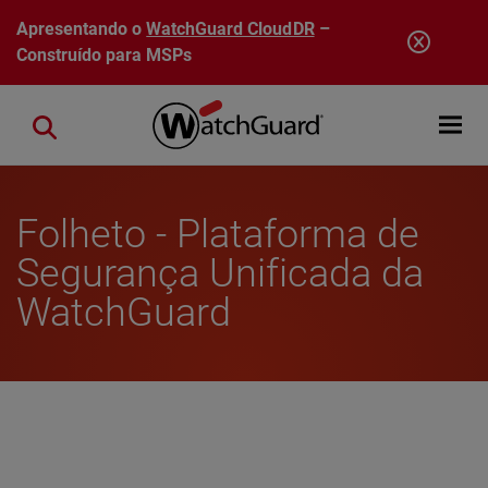
Pular para o conteúdo principal
Apresentando o
WatchGuard CloudDR
–
Construído para MSPs
Open mobi
Close search
Folheto - Plataforma de
Segurança Unificada da
WatchGuard