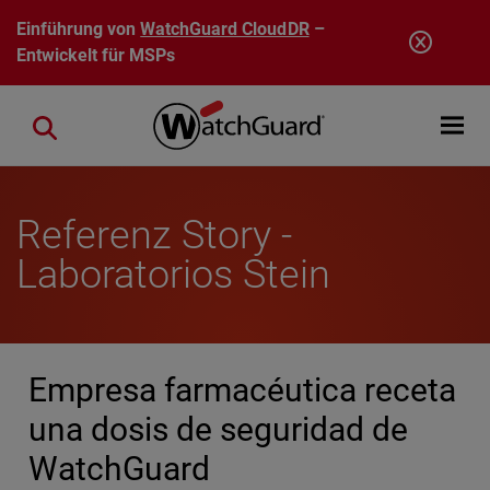
Direkt zum Inhalt
Einführung von
WatchGuard CloudDR
–
Entwickelt für MSPs
Open mobi
Close search
Referenz Story -
Laboratorios Stein
Empresa farmacéutica receta
una dosis de seguridad de
WatchGuard