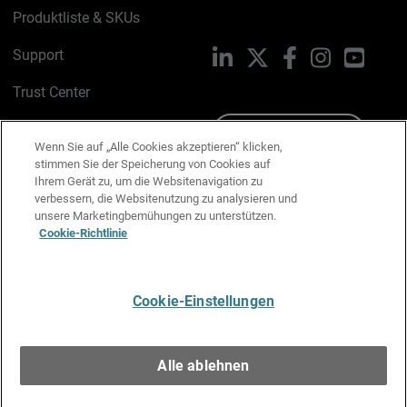
Produktliste & SKUs
Support
LinkedIn
X
Facebook
Instagram
YouTu
Trust Center
PSIRT
Schreiben Sie uns
Wenn Sie auf „Alle Cookies akzeptieren“ klicken,
stimmen Sie der Speicherung von Cookies auf
Cookie-Richtlinie
Ihrem Gerät zu, um die Websitenavigation zu
verbessern, die Websitenutzung zu analysieren und
Datenschutzrichtlinie
unsere Marketingbemühungen zu unterstützen.
Cookie-Richtlinie
Media & Brand Kit
E-Mail-Präferenzen verwalten
Cookie-Einstellungen
Deutsch
Alle ablehnen
Copyright © 1996-2026 WatchGuard Technologies, Inc. Alle