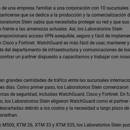
 de una empresa familiar a una corporación con 10 sucursales
arricense que se dedica a la producción y la comercialización 
oratorios Stein sabía que necesitaba proteger su red y que sus
 frente a las amenazas actuales. Así, los Laboratorios Stein
roporcionara acceso VPN asequible, seguro y fácil de impleme
n Cisco y Fortinet. WatchGuard es más fácil de usar, mantener y
nte del departamento de infraestructura y comunicaciones de lo
ncontrar un partner dispuesto a capacitarnos y trabajar con noso
n grandes cantidades de tráfico entre las sucursales internacio
tres días. Como primer paso, los Laboratorios Stein comenzaron
rcas de seguridad, incluidas WatchGuard, Cisco y Fortinet. En f
o, los Laboratorios Stein eligieron WatchGuard como el partner 
escartadas debido a los costos y la necesidad a largo plazo de
Jonathan.
ox M500, XTM 26, XTM 33 y XTM 535, los Laboratorios Stein pu