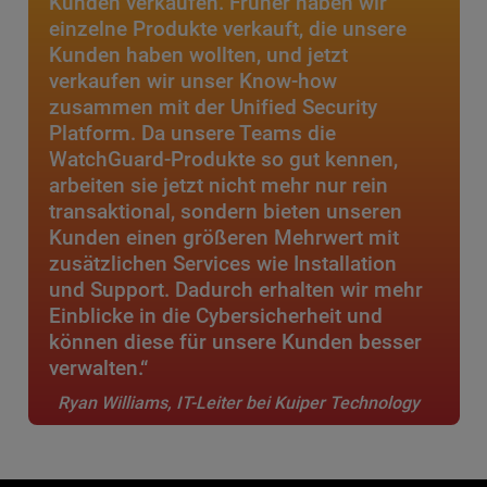
Kunden verkaufen. Früher haben wir
einzelne Produkte verkauft, die unsere
Kunden haben wollten, und jetzt
verkaufen wir unser Know-how
zusammen mit der Unified Security
Platform. Da unsere Teams die
WatchGuard-Produkte so gut kennen,
arbeiten sie jetzt nicht mehr nur rein
transaktional, sondern bieten unseren
Kunden einen größeren Mehrwert mit
zusätzlichen Services wie Installation
und Support. Dadurch erhalten wir mehr
Einblicke in die Cybersicherheit und
können diese für unsere Kunden besser
verwalten.“
Ryan Williams, IT-Leiter bei Kuiper Technology