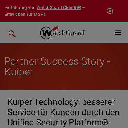
Direkt zum Inhalt
Einführung von
WatchGuard CloudDR
–
Entwickelt für MSPs
Open mobi
Close search
Partner Success Story -
Kuiper
Kuiper Technology: besserer
Service für Kunden durch den
Unified Security Platform®-