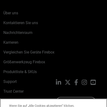
Über uns
Kontaktieren Sie uns
Nachrichtenraum
Karrieren
Vergleichen Sie Geräte Firebox
Größenwerkzeug Firebox
Produktliste & SKUs
Support
LinkedIn
X
Facebook
Instagram
YouTu
Trust Center
PSIRT
Schreiben Sie uns
Wenn Sie auf „Alle Cookies akzeptieren“ klicken,