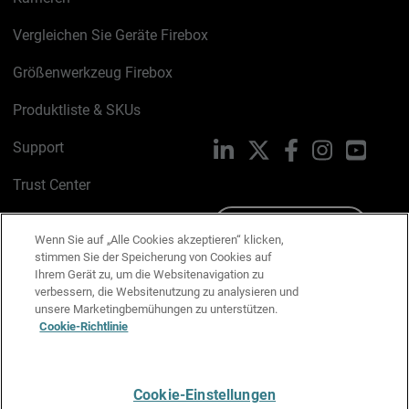
Vergleichen Sie Geräte Firebox
Größenwerkzeug Firebox
Produktliste & SKUs
Support
LinkedIn
X
Facebook
Instagram
YouTu
Trust Center
PSIRT
Schreiben Sie uns
Wenn Sie auf „Alle Cookies akzeptieren“ klicken,
stimmen Sie der Speicherung von Cookies auf
Cookie-Richtlinie
Ihrem Gerät zu, um die Websitenavigation zu
verbessern, die Websitenutzung zu analysieren und
Datenschutzrichtlinie
unsere Marketingbemühungen zu unterstützen.
Cookie-Richtlinie
Media & Brand Kit
E-Mail-Präferenzen verwalten
Cookie-Einstellungen