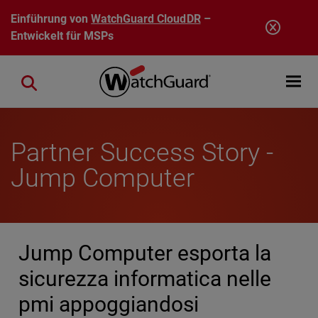
Direkt zum Inhalt
Einführung von
WatchGuard CloudDR
–
Entwickelt für MSPs
Open mobi
Close search
Partner Success Story -
Jump Computer
Jump Computer esporta la
sicurezza informatica nelle
pmi appoggiandosi