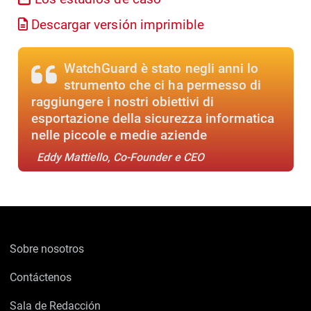
Descargar versión imprimible
WatchGuard è stato negli anni lo
strumento che ci ha permesso di
raggiungere i nostri obiettivi di
esportazione della sicurezza informatica
nelle piccole e medie aziende
Eddy Mattiello, Co-Founder e CEO
Sobre nosotros
Contáctenos
Sala de Redacción