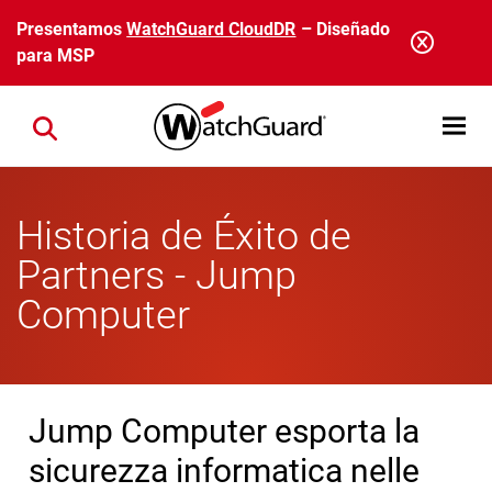
Pasar al contenido principal
Presentamos
WatchGuard CloudDR
– Diseñado
para MSP
Open mobi
Close search
Historia de Éxito de
Partners - Jump
Computer
Jump Computer esporta la
sicurezza informatica nelle