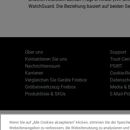
WatchGuard. Die Beziehung basiert auf beiden S
Über uns
Support
Kontaktieren Sie uns
Trust Cen
Nachrichtenraum
PSIRT
Karrieren
Cookie-Ric
Vergleichen Sie Geräte Firebox
Datenschu
Größenwerkzeug Firebox
Media & B
Produktliste & SKUs
E-Mail-Pr
Deutsch
Copyright © 19
Wenn Sie auf „Alle Cookies akzeptieren“ klicken, stimmen Sie der Speich
Websitenavigation zu verbessern, die Websitenutzung zu analysieren un