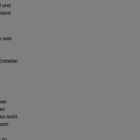
l und
stand
o sein
Erstellen
ben
ren
ns nicht
Team
e zu