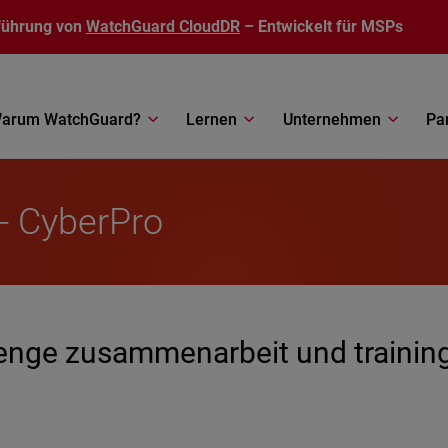
führung von
WatchGuard CloudDR
– Entwickelt für MSPs
arum WatchGuard?
Lernen
Unternehmen
Pa
- CyberPro
 enge zusammenarbeit und trainin