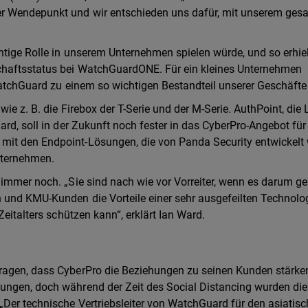
er Wendepunkt und wir entschieden uns dafür, mit unserem ges
htige Rolle in unserem Unternehmen spielen würde, und so erhiel
chaftsstatus bei WatchGuardONE. Für ein kleines Unternehmen
 WatchGuard zu einem so wichtigen Bestandteil unserer Geschäfte
ie z. B. die Firebox der T-Serie und der M-Serie. AuthPoint, die
ard, soll in der Zukunft noch fester in das CyberPro-Angebot für
mit den Endpoint-Lösungen, die von Panda Security entwickelt
ternehmen.
 immer noch. „Sie sind nach wie vor Vorreiter, wenn es darum ge
 und KMU-Kunden die Vorteile einer sehr ausgefeilten Technolo
Zeitalters schützen kann“, erklärt Ian Ward.
ragen, dass CyberPro die Beziehungen zu seinen Kunden stärke
ungen, doch während der Zeit des Social Distancing wurden die
„Der technische Vertriebsleiter von WatchGuard für den asiatisc