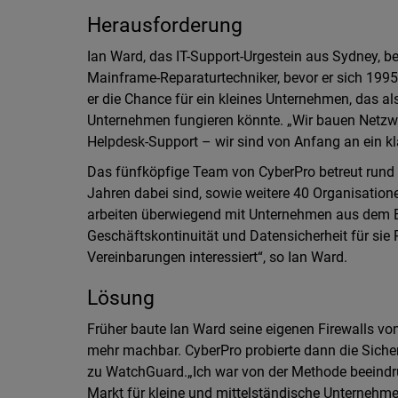
Herausforderung
Ian Ward, das IT-Support-Urgestein aus Sydney, b
Mainframe-Reparaturtechniker, bevor er sich 199
er die Chance für ein kleines Unternehmen, das al
Unternehmen fungieren könnte. „Wir bauen Netzwe
Helpdesk-Support – wir sind von Anfang an ein kl
Das fünfköpfige Team von CyberPro betreut rund 
Jahren dabei sind, sowie weitere 40 Organisation
arbeiten überwiegend mit Unternehmen aus dem B
Geschäftskontinuität und Datensicherheit für sie
Vereinbarungen interessiert“, so Ian Ward.
Lösung
Früher baute Ian Ward seine eigenen Firewalls von
mehr machbar. CyberPro probierte dann die Sich
zu WatchGuard.„Ich war von der Methode beeindru
Markt für kleine und mittelständische Unternehme