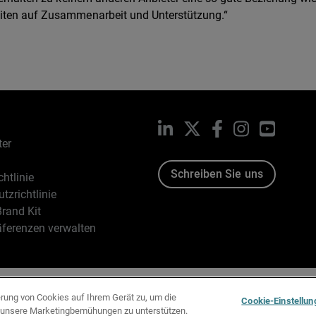
eiten auf Zusammenarbeit und Unterstützung.“
LinkedIn
X
Facebook
Instagram
YouTub
ter
Schreiben Sie uns
htlinie
tzrichtlinie
rand Kit
äferenzen verwalten
96-2026 WatchGuard Technologies, Inc. Alle Rechte vorbehalten
erung von Cookies auf Ihrem Gerät zu, um die
Cookie-Einstellun
d unsere Marketingbemühungen zu unterstützen.