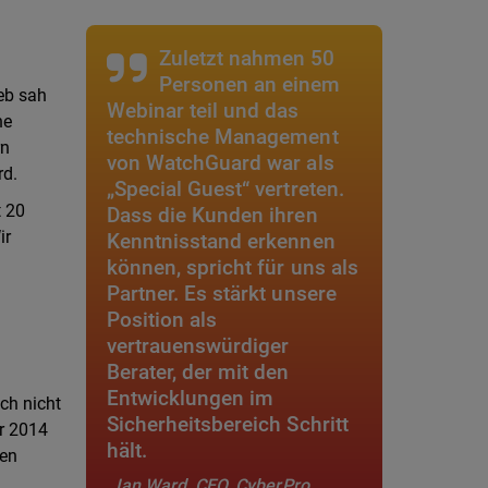
Zuletzt nahmen 50
Personen an einem
eb sah
Webinar teil und das
he
technische Management
rn
von WatchGuard war als
rd.
„Special Guest“ vertreten.
t 20
Dass die Kunden ihren
ir
Kenntnisstand erkennen
können, spricht für uns als
Partner. Es stärkt unsere
Position als
vertrauenswürdiger
Berater, der mit den
Entwicklungen im
ch nicht
Sicherheitsbereich Schritt
r 2014
hält.
den
Ian Ward, CEO, CyberPro