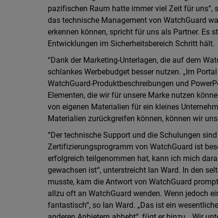
pazifischen Raum hatte immer viel Zeit für uns“,
das technische Management von WatchGuard war a
erkennen können, spricht für uns als Partner. Es s
Entwicklungen im Sicherheitsbereich Schritt hält.
“Dank der Marketing-Unterlagen, die auf dem Wat
schlankes Werbebudget besser nutzen. „Im Portal
WatchGuard-Produktbeschreibungen und PowerPoin
Elementen, die wir für unsere Marke nutzen können,
von eigenen Materialien für ein kleines Unterneh
Materialien zurückgreifen können, können wir uns
“Der technische Support und die Schulungen sind
Zertifizierungsprogramm von WatchGuard ist beso
erfolgreich teilgenommen hat, kann ich mich dar
gewachsen ist“, unterstreicht Ian Ward. In den se
musste, kam die Antwort von WatchGuard prompt u
allzu oft an WatchGuard wenden. Wenn jedoch ein
fantastisch“, so Ian Ward. „Das ist ein wesentlic
anderen Anbietern abhebt“, fügt er hinzu. „Wir un