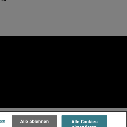
e
.
Terms of Use >
gen
Alle ablehnen
Alle Cookies
akzeptieren