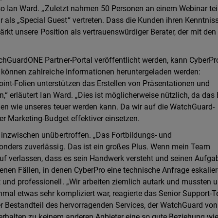
 so Ian Ward. „Zuletzt nahmen 50 Personen an einem Webinar tei
ls „Special Guest“ vertreten. Dass die Kunden ihren Kenntnis
tärkt unsere Position als vertrauenswürdiger Berater, der mit den
chGuardONE Partner-Portal veröffentlicht werden, kann CyberPr
 können zahlreiche Informationen heruntergeladen werden:
t-Folien unterstützen das Erstellen von Präsentationen und
“ erläutert Ian Ward. „Dies ist möglicherweise nützlich, da das 
men wie unseres teuer werden kann. Da wir auf die WatchGuard-
er Marketing-Budget effektiver einsetzen.
 inzwischen unübertroffen. „Das Fortbildungs- und
nders zuverlässig. Das ist ein großes Plus. Wenn mein Team
auf verlassen, dass es sein Handwerk versteht und seinen Aufga
ltenen Fällen, in denen CyberPro eine technische Anfrage eskalie
nd professionell. „Wir arbeiten ziemlich autark und mussten u
mal etwas sehr kompliziert war, reagierte das Senior Support-
her Bestandteil des hervorragenden Services, der WatchGuard von
terhalten zu keinem anderen Anbieter eine so gute Beziehung wi