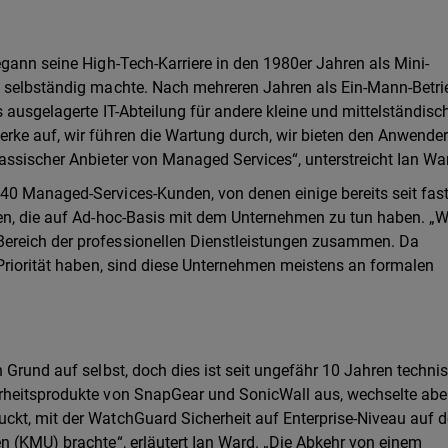
egann seine High-Tech-Karriere in den 1980er Jahren als Mini-
5 selbständig machte. Nach mehreren Jahren als Ein-Mann-Betri
s ausgelagerte IT-Abteilung für andere kleine und mittelständisc
rke auf, wir führen die Wartung durch, wir bieten den Anwende
assischer Anbieter von Managed Services“, unterstreicht Ian Wa
40 Managed-Services-Kunden, von denen einige bereits seit fas
en, die auf Ad-hoc-Basis mit dem Unternehmen zu tun haben. „W
ereich der professionellen Dienstleistungen zusammen. Da
 Priorität haben, sind diese Unternehmen meistens an formalen
 Grund auf selbst, doch dies ist seit ungefähr 10 Jahren technis
erheitsprodukte von SnapGear und SonicWall aus, wechselte abe
ckt, mit der WatchGuard Sicherheit auf Enterprise-Niveau auf 
n (KMU) brachte“, erläutert Ian Ward. „Die Abkehr von einem