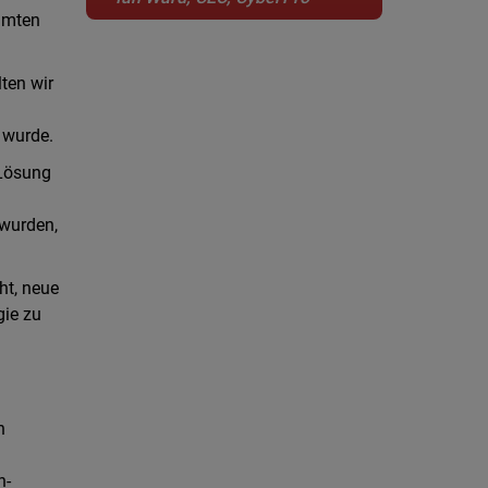
amten
ten wir
 wurde.
 Lösung
 wurden,
ht, neue
gie zu
n
h-