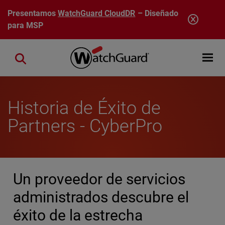
Pasar al contenido principal
Presentamos
WatchGuard CloudDR
– Diseñado
para MSP
Open mobi
Close search
Historia de Éxito de
Partners - CyberPro
Un proveedor de servicios
administrados descubre el
éxito de la estrecha