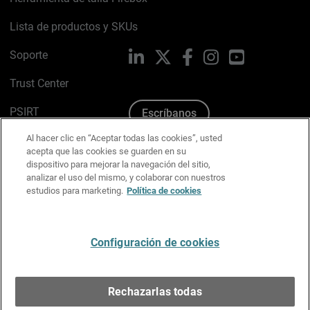
Lista de productos y SKUs
Soporte
LinkedIn
X
Facebook
Instagram
YouTube
Trust Center
PSIRT
Escríbanos
Al hacer clic en “Aceptar todas las cookies”, usted
Política de cookies
acepta que las cookies se guarden en su
dispositivo para mejorar la navegación del sitio,
Política de privacidad
analizar el uso del mismo, y colaborar con nuestros
estudios para marketing.
Política de cookies
Kit de medios y marca
Preferencias de correo
Configuración de cookies
Español
Rechazarlas todas