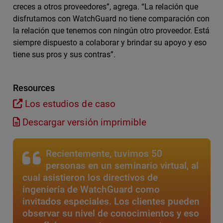
creces a otros proveedores”, agrega. “La relación que
disfrutamos con WatchGuard no tiene comparación con
la relación que tenemos con ningún otro proveedor. Está
siempre dispuesto a colaborar y brindar su apoyo y eso
tiene sus pros y sus contras”.
Resources
Los estudios de caso
Descargar versión imprimible
Recientemente, tuvimos 50
personas en un seminario virtual, al
cual asistieron los directivos de
ingeniería de WatchGuard como
invitados especiales. Los clientes pueden
observar su nivel de conocimientos y eso