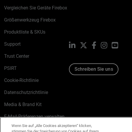
Vergleichen Sie Geräte Firebox
Größenwerkzeug Firebox
Produktliste & SKUs
Support
LinkedIn
X
Facebook
Instagram
YouTu
Trust Center
PSIRT
Schreiben Sie uns
Cookie-Richtlinie
Datenschutzrichtlinie
Media & Brand Kit
E-Mail-Präferenzen verwalten
Wenn Sie auf „Alle Cookies akzeptieren“ klicken,
stimmen Sie der Speicherung von Cookies auf Ihrem