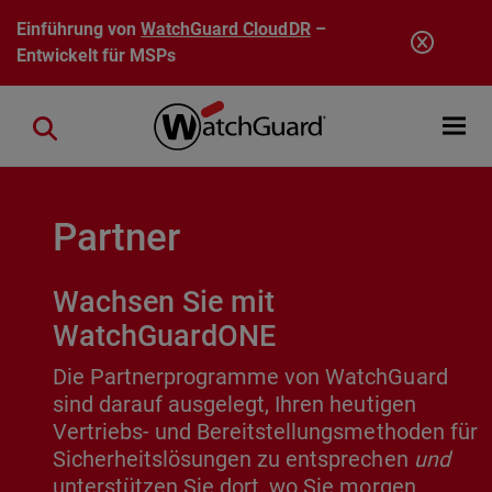
Direkt zum Inhalt
Einführung von
WatchGuard CloudDR
–
Entwickelt für MSPs
Open mobi
Close search
Partner
Wachsen Sie mit
WatchGuardONE
Die Partnerprogramme von WatchGuard
sind darauf ausgelegt, Ihren heutigen
Vertriebs- und Bereitstellungsmethoden für
Sicherheitslösungen zu entsprechen
und
unterstützen Sie dort, wo Sie morgen