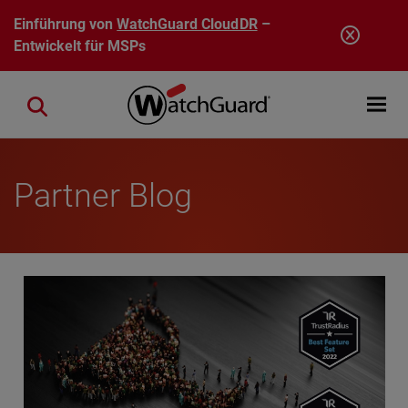
Direkt zum Inhalt
Einführung von
WatchGuard CloudDR
–
Entwickelt für MSPs
Open mobi
Close search
Partner Blog