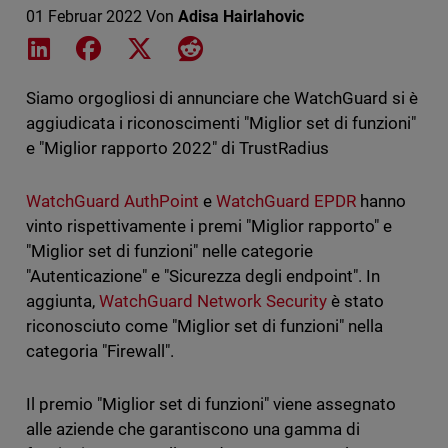
01 Februar 2022
Von
Adisa Hairlahovic
Share on LinkedIn
Share on Facebook
Share on X
Share on Reddit
Siamo orgogliosi di annunciare che WatchGuard si è
aggiudicata i riconoscimenti "Miglior set di funzioni"
e "Miglior rapporto 2022" di TrustRadius
WatchGuard AuthPoint
e
WatchGuard EPDR
hanno
vinto rispettivamente i premi "Miglior rapporto" e
"Miglior set di funzioni" nelle categorie
"Autenticazione" e "Sicurezza degli endpoint". In
aggiunta,
WatchGuard Network Security
è stato
riconosciuto come "Miglior set di funzioni" nella
categoria "Firewall".
Il premio "Miglior set di funzioni" viene assegnato
alle aziende che garantiscono una gamma di