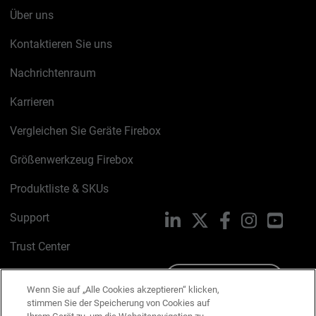
Über uns
Kontaktieren Sie uns
Nachrichtenraum
Karrieren
Vergleichen Sie Geräte Firebox
Größenwerkzeug Firebox
Produktliste & SKUs
Support
LinkedIn
X
Facebook
Instagram
YouTu
Trust Center
PSIRT
Schreiben Sie uns
Wenn Sie auf „Alle Cookies akzeptieren“ klicken,
stimmen Sie der Speicherung von Cookies auf
Cookie-Richtlinie