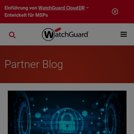
Direkt zum Inhalt
Einführung von
WatchGuard CloudDR
–
Entwickelt für MSPs
Open mobi
Close search
Partner Blog