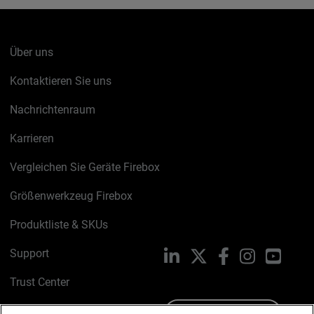
Über uns
Kontaktieren Sie uns
Nachrichtenraum
Karrieren
Vergleichen Sie Geräte Firebox
Größenwerkzeug Firebox
Produktliste & SKUs
Support
LinkedIn
X
Facebook
Instagram
YouTu
Trust Center
PSIRT
Schreiben Sie uns