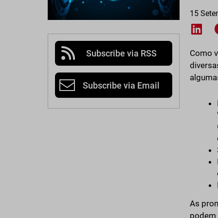
15 Sete
Shar
Subscribe via RSS
Como v
diversa
algumas
Subscribe via Email
As prom
podem s