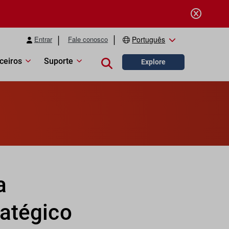
Entrar
Fale conosco
Português
ceiros
Suporte
Close search
Explore
a
ratégico