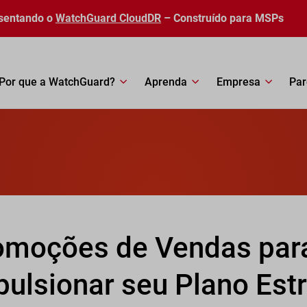
sentando o
WatchGuard CloudDR
– Construído para MSPs
Por que a WatchGuard?
Aprenda
Empresa
Par
omoções de Vendas par
pulsionar seu Plano Est