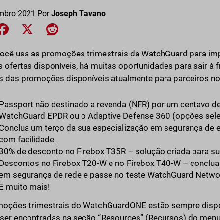
mbro 2021
Por
Joseph Tavano
e on LinkedIn
Share on Facebook
Share on X
Share on Reddit
ocê usa as promoções trimestrais da WatchGuard para imp
s ofertas disponíveis, há muitas oportunidades para sair à f
 das promoções disponíveis atualmente para parceiros n
Passport não destinado a revenda (NFR) por um centavo de
WatchGuard EPDR ou o Adaptive Defense 360 (opções selec
Conclua um terço da sua especialização em segurança de
com facilidade.
30% de desconto no Firebox T35R – solução criada para su
Descontos no Firebox T20-W e no Firebox T40-W – conclua 
em segurança de rede e passe no teste WatchGuard Network
E muito mais!
oções trimestrais do WatchGuardONE estão sempre disponí
er encontradas na seção “Resources” (Recursos) do menu, 