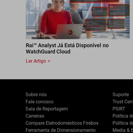
Rai™ Analyst Já Está Disponível no
WatchGuard Cloud
Ler Artigo
Sobre nós
Suporte
Fale conosco
Trust Cen
Sala de Reportagem
PSIRT
Carreiras
Política 
Compare Eletrodomésticos Firebox
Política 
Ferramenta de Dimensionamento
Media & B