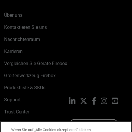
Über uns
Kontaktieren Sie uns
Nachrichtenraum
Karrieren
Vergleichen Sie Geräte Firebox
Größenwerkzeug Firebox
Produktliste & SKUs
Support
LinkedIn
X
Facebook
Instagram
YouTu
Trust Center
PSIRT
Schreiben Sie uns
Wenn Sie auf „Alle Cookies akzeptieren“ klicken,