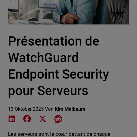
Présentation de
WatchGuard
Endpoint Security
pour Serveurs
13 Oktober 2025
Von
Kim Maibaum
Share on LinkedIn
Share on Facebook
Share on X
Share on Reddit
Les serveurs sont le cœur battant de chaque