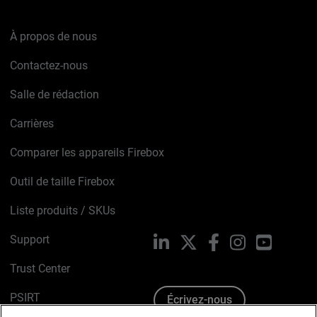
À propos de nous
Contactez-nous
Salle de rédaction
Carrières
Comparer les appareils Firebox
Outil de taille Firebox
Liste produits / SKUs
Support
LinkedIn
X
Facebook
Instagram
YouTube
Trust Center
PSIRT
Écrivez-nous