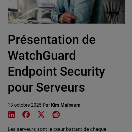
Présentation de
WatchGuard
Endpoint Security
pour Serveurs
13 octobre 2025
Par
Kim Maibaum
Share on LinkedIn
Share on Facebook
Share on X
Share on Reddit
Les serveurs sont le cœur battant de chaque