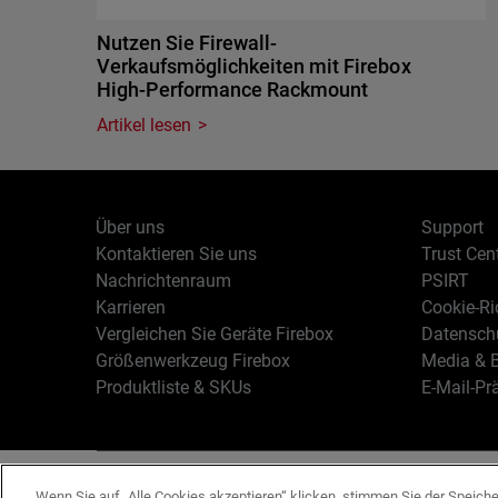
Nutzen Sie Firewall-
Verkaufsmöglichkeiten mit Firebox
High-Performance Rackmount
Artikel lesen
Über uns
Support
Kontaktieren Sie uns
Trust Cen
Nachrichtenraum
PSIRT
Karrieren
Cookie-Ric
Vergleichen Sie Geräte Firebox
Datenschu
Größenwerkzeug Firebox
Media & B
Produktliste & SKUs
E-Mail-Pr
Deutsch
Copyright © 19
Wenn Sie auf „Alle Cookies akzeptieren“ klicken, stimmen Sie der Speich