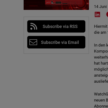
14 Juni
Shar
Subscribe via RSS
Hiermit
die am 
Subscribe via Email
In den 
Kompone
weiterh
hat har
möglich
ansteig
auslief
WatchGu
neuen B
Abonne