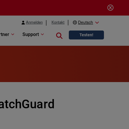
Anmelden
Kontakt
Deutsch
rtner
Support
Close search
Testen!
WatchGuard