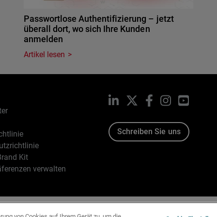
Passwortlose Authentifizierung – jetzt
überall dort, wo sich Ihre Kunden
anmelden
Artikel lesen
LinkedIn
X
Facebook
Instagram
YouTub
ter
Schreiben Sie uns
htlinie
tzrichtlinie
rand Kit
äferenzen verwalten
96-2026 WatchGuard Technologies, Inc. Alle Rechte vorbehalten
erung von Cookies auf Ihrem Gerät zu, um die