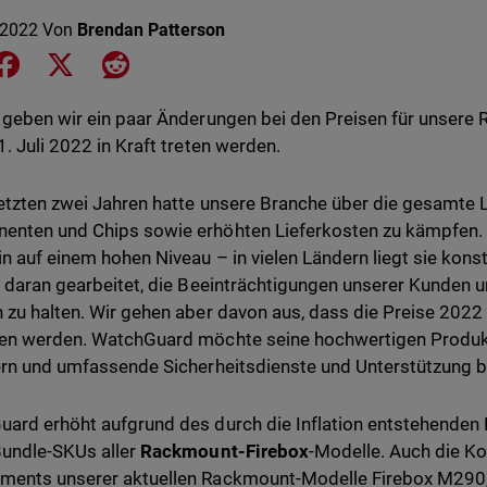
 2022
Von
Brendan Patterson
e on LinkedIn
Share on Facebook
Share on X
Share on Reddit
 geben wir ein paar Änderungen bei den Preisen für unsere
1. Juli 2022 in Kraft treten werden.
letzten zwei Jahren hatte unsere Branche über die gesamte 
nten und Chips sowie erhöhten Lieferkosten zu kämpfen. We
in auf einem hohen Niveau – in vielen Ländern liegt sie kon
t daran gearbeitet, die Beeinträchtigungen unserer Kunden u
 zu halten. Wir gehen aber davon aus, dass die Preise 2022
en werden. WatchGuard möchte seine hochwertigen Produkt
ern und umfassende Sicherheitsdienste und Unterstützung be
ard erhöht aufgrund des durch die Inflation entstehenden P
undle-SKUs aller
Rackmount-Firebox
-Modelle. Auch die Ko
ments unserer aktuellen Rackmount-Modelle Firebox M29