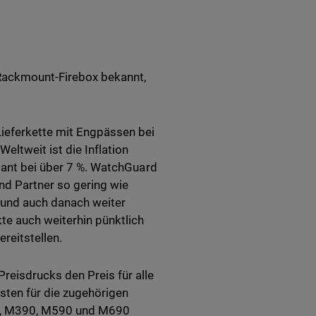
 Rackmount-Firebox bekannt,
Lieferkette mit Engpässen bei
ltweit ist die Inflation
stant bei über 7 %. WatchGuard
nd Partner so gering wie
 und auch danach weiter
e auch weiterhin pünktlich
reitstellen.
reisdrucks den Preis für alle
sten für die zugehörigen
0, M390, M590 und M690