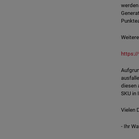
werden 
Generat
Punktea
Weitere
https:/
Aufgrun
ausfall
diesen
SKU in 
Vielen 
- Ihr W