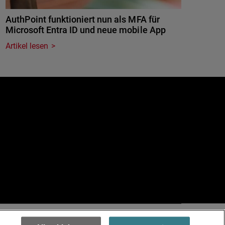
AuthPoint funktioniert nun als MFA für
Microsoft Entra ID und neue mobile App
Artikel lesen
e
.
Terms of Use >