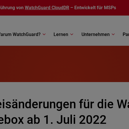
führung von
WatchGuard CloudDR
– Entwickelt für MSPs
arum WatchGuard?
Lernen
Unternehmen
Pa
eisänderungen für die 
ebox ab 1. Juli 2022