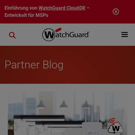
Direkt zum Inhalt
Einführung von
WatchGuard CloudDR
–
Entwickelt für MSPs
Open mobi
Close search
Partner Blog