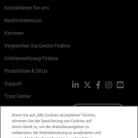
Kontaktieren Sie uns
Nachrichtenraum
Karrieren
Vergleichen Sie Geräte Firebox
Größenwerkzeug Firebox
Produktliste & SKUs
Support
LinkedIn
X
Facebook
Instagram
YouTu
Trust Center
PSIRT
Schreiben Sie uns
Wenn Sie auf „Alle Cookies akzeptieren“ klicken,
stimmen Sie der Speicherung von Cookies auf
Cookie-Richtlinie
Ihrem Gerät zu, um die Websitenavigation zu
verbessern, die Websitenutzung zu analysieren und
Datenschutzrichtlinie