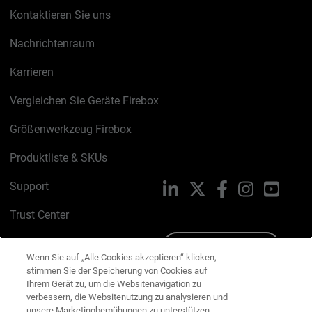
Kontaktieren Sie uns
Nachrichtenraum
Karrieren
Vergleichen Sie Geräte Firebox
Größenwerkzeug Firebox
Produktliste & SKUs
Support
LinkedIn
X
Facebook
Instagram
YouTu
Trust Center
PSIRT
Schreiben Sie uns
Wenn Sie auf „Alle Cookies akzeptieren“ klicken,
stimmen Sie der Speicherung von Cookies auf
Cookie-Richtlinie
Ihrem Gerät zu, um die Websitenavigation zu
verbessern, die Websitenutzung zu analysieren und
Datenschutzrichtlinie
unsere Marketingbemühungen zu unterstützen.