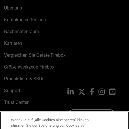
Über uns
Kontaktieren Sie uns
Nachrichtenraum
Karrieren
Vergleichen Sie Geräte Firebox
Größenwerkzeug Firebox
Produktliste & SKUs
Support
LinkedIn
X
Facebook
Instagram
YouTu
Trust Center
PSIRT
Schreiben Sie uns
Wenn Sie auf „Alle Cookies akzeptieren“ klicken,
stimmen Sie der Speicherung von Cookies auf
Cookie-Richtlinie