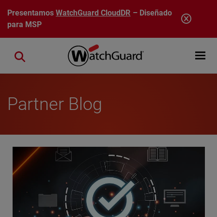
Pasar al contenido principal
Presentamos
WatchGuard CloudDR
– Diseñado
para MSP
Open mobi
Close search
Partner Blog