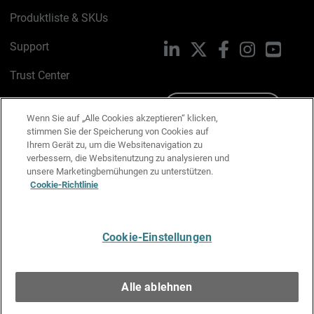
Produktliste & SKUs
Support
LinkedIn
X
Facebook
Instagram
YouTu
Trust Center
PSIRT
Schreiben Sie uns
Wenn Sie auf „Alle Cookies akzeptieren“ klicken,
stimmen Sie der Speicherung von Cookies auf
Cookie-Richtlinie
Ihrem Gerät zu, um die Websitenavigation zu
verbessern, die Websitenutzung zu analysieren und
Datenschutzrichtlinie
unsere Marketingbemühungen zu unterstützen.
Cookie-Richtlinie
Media & Brand Kit
E-Mail-Präferenzen verwalten
Cookie-Einstellungen
Deutsch
Alle ablehnen
Copyright © 1996-2026 WatchGuard Technologies, Inc. Alle