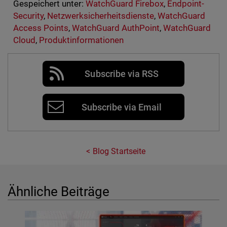
Gespeichert unter:
WatchGuard Firebox
,
Endpoint-
Security
,
Netzwerksicherheitsdienste
,
WatchGuard
Access Points
,
WatchGuard AuthPoint
,
WatchGuard
Cloud
,
Produktinformationen
Subscribe via RSS
Subscribe via Email
Blog Startseite
Ähnliche Beiträge