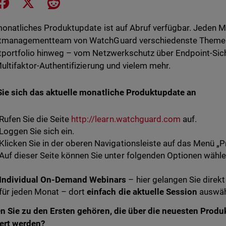
e on LinkedIn
Share on Facebook
Share on X
Share on Reddit
onatliches Produktupdate ist auf Abruf verfügbar. Jeden 
tmanagementteam von WatchGuard verschiedenste Theme
portfolio hinweg – vom Netzwerkschutz über Endpoint-Sic
Multifaktor-Authentifizierung und vielem mehr.
ie sich das aktuelle monatliche Produktupdate an
Rufen Sie die Seite
http://learn.watchguard.com
auf.
Loggen Sie sich ein.
Klicken Sie in der oberen Navigationsleiste auf das Menü „
Auf dieser Seite können Sie unter folgenden Optionen wähle
Individual On-Demand Webinars
– hier gelangen Sie direk
für jeden Monat – dort
einfach die aktuelle Session
auswäh
n Sie zu den Ersten gehören, die über die neuesten Pro
ert werden?