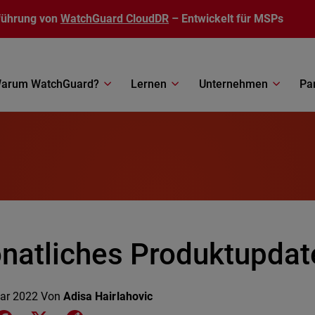
führung von
WatchGuard CloudDR
– Entwickelt für MSPs
arum WatchGuard?
Lernen
Unternehmen
Pa
natliches Produktupdat
ar 2022
Von
Adisa Hairlahovic