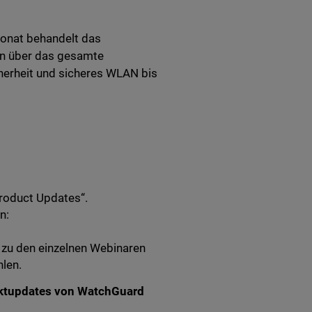
Monat behandelt das
n über das gesamte
herheit und sicheres WLAN bis
Product Updates“.
n:
t zu den einzelnen Webinaren
len.
duktupdates von WatchGuard