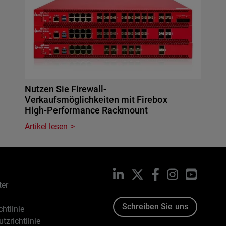
Nutzen Sie Firewall-
Verkaufsmöglichkeiten mit Firebox
High-Performance Rackmount
Artikel lesen
LinkedIn
X
Facebook
Instagram
YouTub
ter
Schreiben Sie uns
htlinie
tzrichtlinie