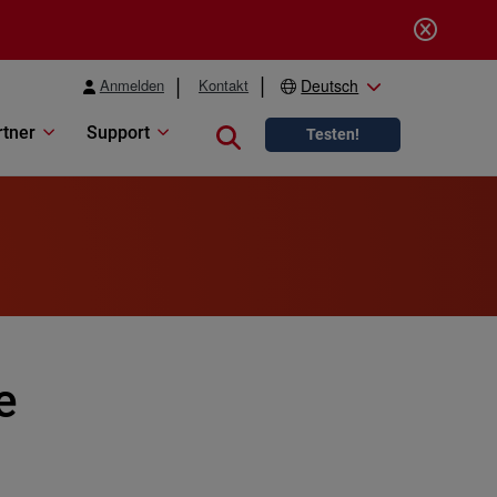
Anmelden
Kontakt
Deutsch
rtner
Support
Close search
Testen!
e