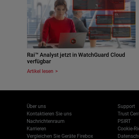
Rai™ Analyst jetzt in WatchGuard Cloud
verfügbar
Artikel lesen
Über uns
Support
Kontaktieren Sie uns
Trust Cen
Nachrichtenraum
PSIRT
Karrieren
Cookie-Ric
Vergleichen Sie Geräte Firebox
Datenschu