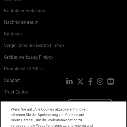
Kontaktieren Sie uns
Nachrichtenraum
Karrieren
Vergleichen Sie Geräte Firebox
Größenwerkzeug Firebox
Produktliste & SKUs
Support
LinkedIn
X
Facebook
Instagram
YouTu
Trust Center
PSIRT
Schreiben Sie uns
Wenn Sie auf „Alle Cookies akzeptieren“ klicken,
stimmen Sie der Speicherung von Cookies auf
Cookie-Richtlinie
Ihrem Gerät zu, um die Websitenavigation zu
verbessern, die Websitenutzung zu analysieren und
Datenschutzrichtlinie