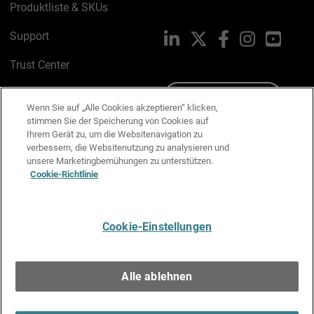
Produktliste & SKUs
Support
LinkedIn
X
Facebook
Instagram
YouTu
Trust Center
PSIRT
Schreiben Sie uns
Wenn Sie auf „Alle Cookies akzeptieren“ klicken,
stimmen Sie der Speicherung von Cookies auf
Cookie-Richtlinie
Ihrem Gerät zu, um die Websitenavigation zu
verbessern, die Websitenutzung zu analysieren und
Datenschutzrichtlinie
unsere Marketingbemühungen zu unterstützen.
Cookie-Richtlinie
Media & Brand Kit
E-Mail-Präferenzen verwalten
Cookie-Einstellungen
Deutsch
Alle ablehnen
Copyright © 1996-2026 WatchGuard Technologies, Inc. Alle