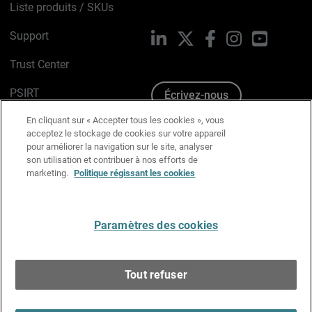
Liste produits / SKUs
Support
LinkedIn
X
Facebook
Instagram
YouTube
Trust Center
PSIRT
Écrivez-nous
En cliquant sur « Accepter tous les cookies », vous
Avis sur les cookies
acceptez le stockage de cookies sur votre appareil
pour améliorer la navigation sur le site, analyser
Politique de confidentialité
son utilisation et contribuer à nos efforts de
marketing.
Politique régissant les cookies
Charte Graphique
Préférences email
Paramètres des cookies
Français
Tout refuser
Copyright © 1996-2026 WatchGuard Technologies, Inc.