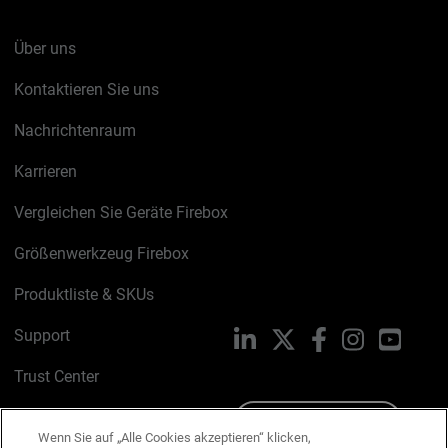
Über uns
Kontaktieren Sie uns
Nachrichtenraum
Karrieren
Vergleichen Sie Geräte Firebox
Größenwerkzeug Firebox
Produktliste & SKUs
Support
LinkedIn
X
Facebook
Instagram
YouTu
Trust Center
PSIRT
Schreiben Sie uns
Wenn Sie auf „Alle Cookies akzeptieren“ klicken,