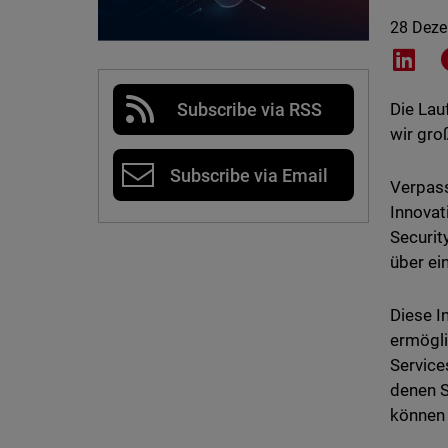
28 Dez
Shar
Subscribe via RSS
Die Lau
wir gro
Subscribe via Email
Verpass
Innovat
Securit
über ei
Diese I
ermögli
Service
denen S
können 