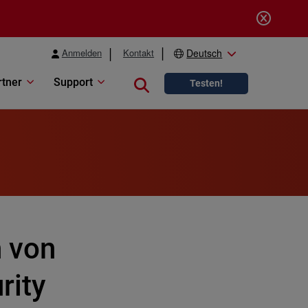
Anmelden
Kontakt
Deutsch
rtner
Support
Close search
Testen!
n von
rity