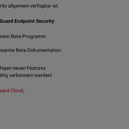
y allgemein verfügbar ist.
hGuard Endpoint Security
serem Beta-Programm
e gesamte Beta-Dokumentation
ähigen neuen Features
altig verbessern werden!
uard Cloud
,