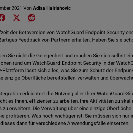
ember 2021
Von
Adisa Hairlahovic
e on LinkedIn
Share on Facebook
Share on X
Share on Reddit
fzeit der Betaversion von WatchGuard Endpoint Security end
ßartiges Feedback von Partnern erhalten. Haben Sie sie sch
en Sie nicht die Gelegenheit und machen Sie sich selbst ein
ionen rund um WatchGuard Endpoint Security in der WatchG
y-Plattform lässt sich alles, was Sie zum Schutz der Endpun
ne einzige Oberfläche bereitstellen, verwalten und überwach
ntegration erleichtert die Nutzung aller Ihrer WatchGuard-S
cht es Ihnen, effizienter zu arbeiten, Ihre Aktivitäten zu ska
s zu erweitern. Die Verwaltung über eine einzige Oberfläche is
ie profitieren. Was noch wichtiger ist: Sie müssen sich nur i
dieses dann für verschiedene Anwendungsfälle einsetzen.