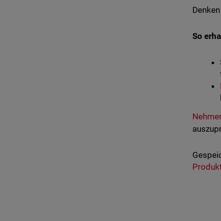
Denken 
So erha
Nehmen
auszupr
Gespeic
Produk