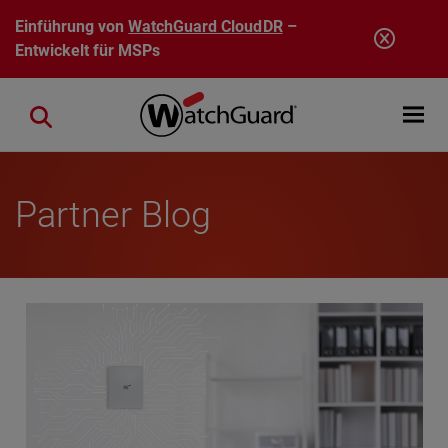
Direkt zum Inhalt
Einführung von
WatchGuard CloudDR
–
Entwickelt für MSPs
Open mobi
Close search
Partner Blog