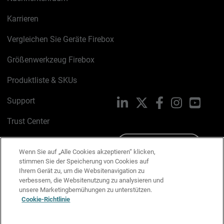
Karrieren
Vergleichen Sie Geräte Firebox
Größenwerkzeug Firebox
Produktliste & SKUs
Support
LinkedIn
X
Facebook
Instagram
YouTu
Trust Center
PSIRT
Schreiben Sie uns
Wenn Sie auf „Alle Cookies akzeptieren“ klicken,
stimmen Sie der Speicherung von Cookies auf
Cookie-Richtlinie
Ihrem Gerät zu, um die Websitenavigation zu
verbessern, die Websitenutzung zu analysieren und
Datenschutzrichtlinie
unsere Marketingbemühungen zu unterstützen.
Cookie-Richtlinie
Media & Brand Kit
E-Mail-Präferenzen verwalten