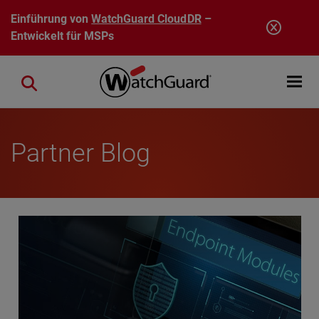
Direkt zum Inhalt
Einführung von
WatchGuard CloudDR
–
Entwickelt für MSPs
Open mobi
Close search
Partner Blog