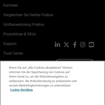
Karrieren
Vergleichen Sie Geräte Firebox
Größenwerkzeug Firebox
Produktliste & SKUs
Support
LinkedIn
X
Facebook
Instagram
YouTu
Trust Center
PSIRT
Schreiben Sie uns
Wenn Sie auf „Alle Cookies akzeptieren“ klicken,
stimmen Sie der Speicherung von Cookies auf
Cookie-Richtlinie
Ihrem Gerät zu, um die Websitenavigation zu
verbessern, die Websitenutzung zu analysieren und
Datenschutzrichtlinie
unsere Marketingbemühungen zu unterstützen.
Cookie-Richtlinie
Media & Brand Kit
E-Mail-Präferenzen verwalten