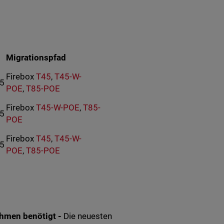
Migrationspfad
Firebox
T45
,
T45-W-
25
POE
,
T85-POE
Firebox
T45-W-POE
,
T85-
25
POE
Firebox
T45
,
T45-W-
25
POE
,
T85-POE
ehmen benötigt -
Die neuesten