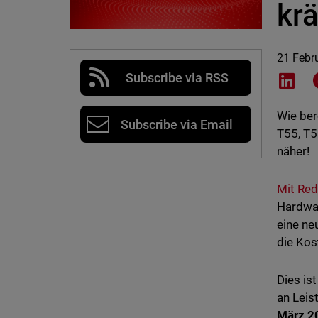
krä
21 Febr
Subscribe via RSS
Shar
Wie ber
Subscribe via Email
T55, T5
näher!
Mit Red
Hardwar
eine ne
die Kos
Dies is
an Leis
März 2