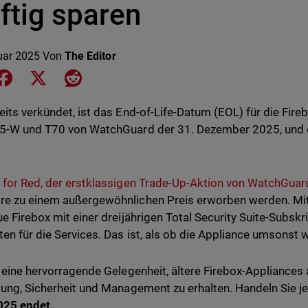
ftig sparen
uar 2025
Von
The Editor
e on LinkedIn
Share on Facebook
Share on X
Share on Reddit
eits verkündet, ist das End-of-Life-Datum (EOL) für die Fir
5-W und T70 von WatchGuard der 31. Dezember 2025, und d
 for Red, der erstklassigen Trade-Up-Aktion von WatchGuar
e zu einem außergewöhnlichen Preis erworben werden. Mit
ue Firebox mit einer dreijährigen Total Security Suite-Subsk
ten für die Services. Das ist, als ob die Appliance umsonst 
t eine hervorragende Gelegenheit, ältere Firebox-Appliance
tung, Sicherheit und Management zu erhalten. Handeln Sie je
025 endet.