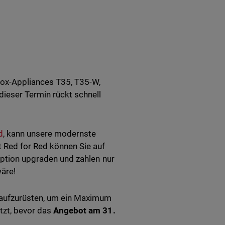
ebox-Appliances T35, T35-W,
ieser Termin rückt schnell
d
, kann unsere modernste
 Red for Red können Sie auf
ription upgraden und zahlen nur
wäre!
s aufzurüsten, um ein Maximum
tzt, bevor das
Angebot am 31.