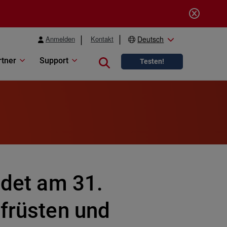
Anmelden
Kontakt
Deutsch
rtner
Support
Close search
Testen!
ndet am 31.
ufrüsten und