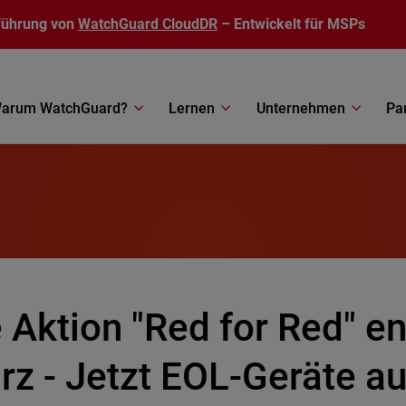
führung von
WatchGuard CloudDR
– Entwickelt für MSPs
arum WatchGuard?
Lernen
Unternehmen
Pa
 Aktion "Red for Red" e
rz - Jetzt EOL-Geräte a