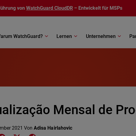
führung von
WatchGuard CloudDR
– Entwickelt für MSPs
arum WatchGuard?
Lernen
Unternehmen
Pa
ualização Mensal de Pr
ember 2021
Von
Adisa Hairlahovic