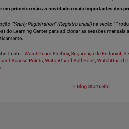
er em primeira mão as novidades mais importantes dos p
opção
“Yearly Registration” (Registro anual)
na seção “Produ
s) do Learning Center para adicionar as sessões mensais 
ticamente.
hert unter:
WatchGuard Firebox
,
Segurança de Endpoint
,
Se
uard Access Points
,
WatchGuard AuthPoint
,
WatchGuard C
o
Blog Startseite