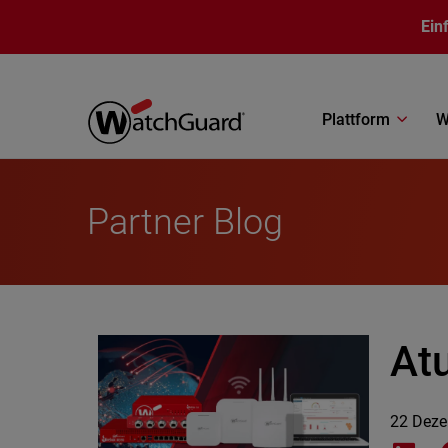
Direkt zum Inhalt
Ein
Plattform
W
Partner Blog
At
22 Dez