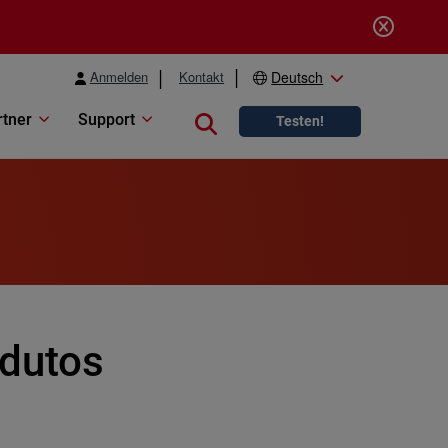
Anmelden
Kontakt
Deutsch
rtner
Support
Close search
Testen!
odutos