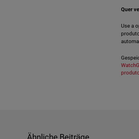
Quer v
Use a 
produto
automa
Gespeic
WatchG
produt
Ähnliche Beiträge