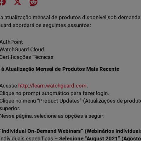
e on LinkedIn
Share on Facebook
Share on X
Share on Reddit
 a atualização mensal de produtos disponível sob demanda!
ard abordará os seguintes assuntos:
AuthPoint
WatchGuard Cloud
Certificações Técnicas
 à Atualização Mensal de Produtos Mais Recente
Acesse
http://learn.watchguard.com
.
Clique no prompt automático para fazer login.
Clique no menu “Product Updates” (Atualizações de produt
superior.
Nessa página, selecione as opções a seguir:
“Individual On-Demand Webinars” (Webinários individua
individuais específicas –
Selecione “August 2021” (Agosto