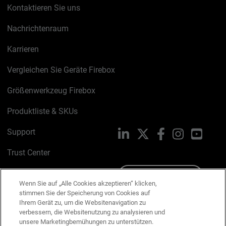
Kontaktieren Sie uns
Nachrichtenraum
Karrieren
Vergleichen Sie Geräte Firebox
Größenwerkzeug Firebox
Produktliste & SKUs
Support
LinkedIn
X
Facebook
Instagram
YouTu
Trust Center
PSIRT
Schreiben Sie uns
Wenn Sie auf „Alle Cookies akzeptieren“ klicken,
stimmen Sie der Speicherung von Cookies auf
Cookie-Richtlinie
Ihrem Gerät zu, um die Websitenavigation zu
verbessern, die Websitenutzung zu analysieren und
Datenschutzrichtlinie
unsere Marketingbemühungen zu unterstützen.