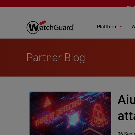
Direkt zum Inhalt
Ein
Plattform
W
Partner Blog
Aiu
at
06 Sept