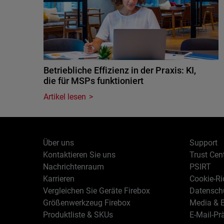
Betriebliche Effizienz in der Praxis: KI,
die für MSPs funktioniert
Artikel lesen
Über uns
Support
Kontaktieren Sie uns
Trust Cen
Nachrichtenraum
PSIRT
Karrieren
Cookie-Ric
Vergleichen Sie Geräte Firebox
Datenschu
Größenwerkzeug Firebox
Media & B
Produktliste & SKUs
E-Mail-Pr