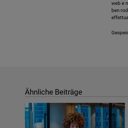
web e m
ben rod
effettu
Gespeic
Ähnliche Beiträge