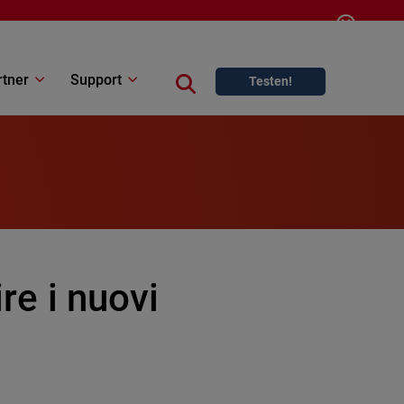
Anmelden
Kontakt
Deutsch
rtner
Support
Close search
Testen!
ire i nuovi