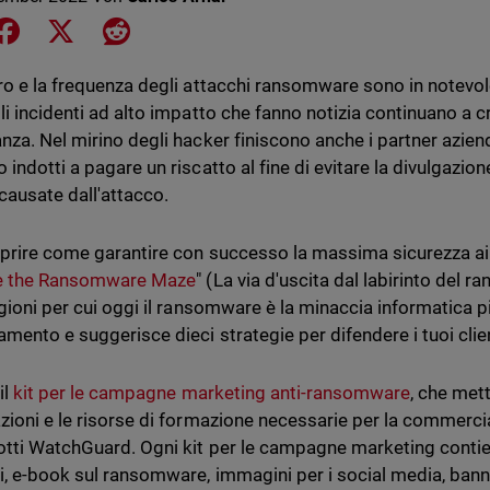
e on LinkedIn
Share on Facebook
Share on X
Share on Reddit
ro e la frequenza degli attacchi ransomware sono in notev
li incidenti ad alto impatto che fanno notizia continuano a 
nza. Nel mirino degli hacker finiscono anche i partner azienda
indotti a pagare un riscatto al fine di evitare la divulgazione 
 causate dall'attacco.
prire come garantire con successo la massima sicurezza ai tu
e the Ransomware Maze
" (La via d'uscita dal labirinto del 
gioni per cui oggi il ransomware è la minaccia informatica pi
amento e suggerisce dieci strategie per difendere i tuoi cli
il
kit per le campagne marketing anti-ransomware
, che met
zioni e le risorse di formazione necessarie per la commercial
otti WatchGuard. Ogni kit per le campagne marketing conti
i, e-book sul ransomware, immagini per i social media, banne