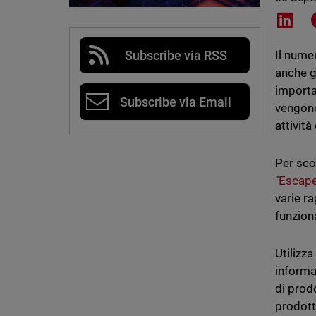
Shar
Subscribe via RSS
Il nume
anche g
importa
Subscribe via Email
vengono 
attività
Per sco
"
Escap
varie ra
funzion
Utilizza 
informa
di prod
prodott