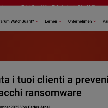
führung von
WatchGuard CloudDR
– Entwickelt für MSPs
arum WatchGuard?
Lernen
Unternehmen
Pa
ta i tuoi clienti a preven
tacchi ransomware
ember 2022
Von
Carlos Arnal