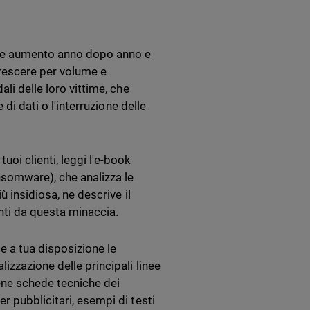
ole aumento anno dopo anno e
crescere per volume e
li delle loro vittime, che
di dati o l'interruzione delle
oi clienti, leggi l'e-book
ransomware), che analizza le
ù insidiosa, ne descrive il
enti da questa minaccia.
te a tua disposizione le
izzazione delle principali linee
ene schede tecniche dei
r pubblicitari, esempi di testi