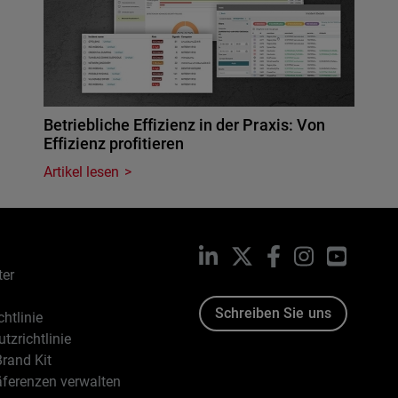
Betriebliche Effizienz in der Praxis: Von
Effizienz profitieren
Artikel lesen
LinkedIn
X
Facebook
Instagram
YouTub
ter
Schreiben Sie uns
htlinie
tzrichtlinie
rand Kit
äferenzen verwalten