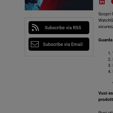
Shar
Scopri 
WatchGua
sicurezz
Subscribe via RSS
Guarda 
Subscribe via Email
Vuoi es
prodott
Puoi uti