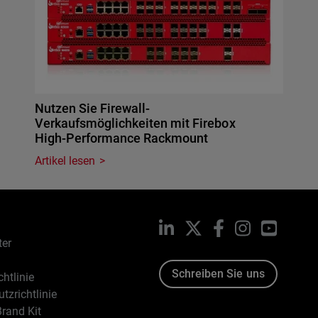
Nutzen Sie Firewall-
Verkaufsmöglichkeiten mit Firebox
High-Performance Rackmount
Artikel lesen
LinkedIn
X
Facebook
Instagram
YouTub
ter
Schreiben Sie uns
htlinie
tzrichtlinie
rand Kit