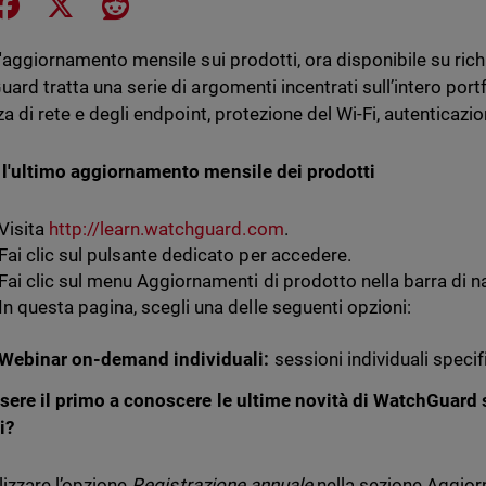
e on LinkedIn
Share on Facebook
Share on X
Share on Reddit
l'aggiornamento mensile sui prodotti, ora disponibile su rich
rd tratta una serie di argomenti incentrati sull’intero portfo
a di rete e degli endpoint, protezione del Wi-Fi, autenticazio
l'ultimo aggiornamento mensile dei prodotti
Visita
http://learn.watchguard.com
.
Fai clic sul pulsante dedicato per accedere.
Fai clic sul menu Aggiornamenti di prodotto nella barra di n
In questa pagina, scegli una delle seguenti opzioni:
Webinar on-demand individuali:
sessioni individuali speci
sere il primo a conoscere le ultime novità di WatchGuard
i?
lizzare l’opzione
Registrazione annuale
nella sezione Aggior