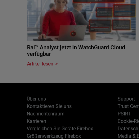
Rai™ Analyst jetzt in WatchGuard Cloud
verfügbar
Artikel lesen
Über uns
Support
Kontaktieren Sie uns
Trust Cen
Nachrichtenraum
PSIRT
Karrieren
Cookie-Ric
Vergleichen Sie Geräte Firebox
Datenschu
Größenwerkzeug Firebox
Media & B