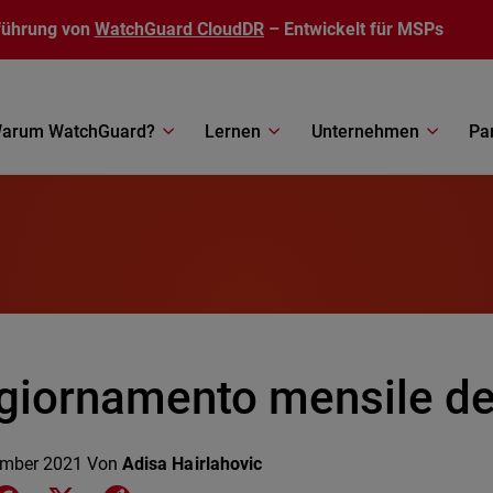
führung von
WatchGuard CloudDR
– Entwickelt für MSPs
arum WatchGuard?
Lernen
Unternehmen
Pa
giornamento mensile dei
ember 2021
Von
Adisa Hairlahovic