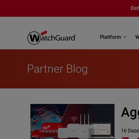
Direkt zum Inhalt
Ein
Plattform
W
Partner Blog
Ag
16 Dez