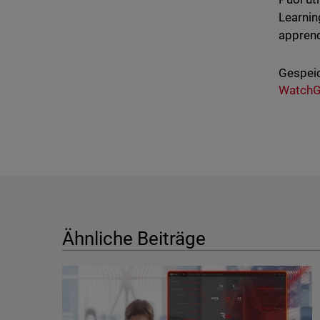
Learnin
appren
Gespeic
WatchG
Ähnliche Beiträge