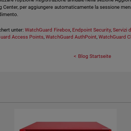
g Center, per aggiungere automaticamente la sessione mensi
dimento.
hert unter:
WatchGuard Firebox
,
Endpoint Security
,
Servizi 
uard Access Points
,
WatchGuard AuthPoint
,
WatchGuard C
Blog Startseite