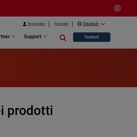
Anmelden
Kontakt
Deutsch
rtner
Support
Close search
Testen!
 prodotti