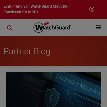
Direkt zum Inhalt
Einführung von
WatchGuard CloudDR
–
Entwickelt für MSPs
Open mobi
Close search
Partner Blog