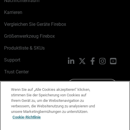
Nachrichtenraum
Karrieren
Vergleichen Sie Geräte Firebox
Größenwerkzeug Firebox
Produktliste & SKUs
Support
LinkedIn
X
Facebook
Instagram
YouTu
Trust Center
PSIRT
Schreiben Sie uns
Wenn Sie auf „Alle Cookies akzeptieren“ klicken,
stimmen Sie der Speicherung von Cookies auf
Cookie-Richtlinie
Ihrem Gerät zu, um die Websitenavigation zu
verbessern, die Websitenutzung zu analysieren und
Datenschutzrichtlinie
unsere Marketingbemühungen zu unterstützen.
Cookie-Richtlinie
Media & Brand Kit