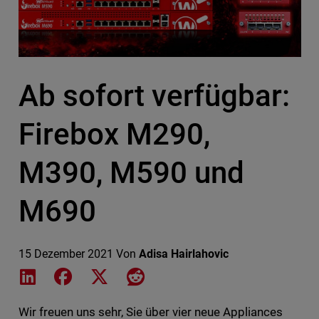
Ab sofort verfügbar:
Firebox M290,
M390, M590 und
M690
15 Dezember 2021
Von
Adisa Hairlahovic
Share on LinkedIn
Share on Facebook
Share on X
Share on Reddit
Wir freuen uns sehr, Sie über vier neue Appliances