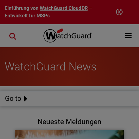
Direkt zum Inhalt
Einführung von
WatchGuard CloudDR
–
Entwickelt für MSPs
Open mobi
Close search
WatchGuard News
Go to
Neueste Meldungen