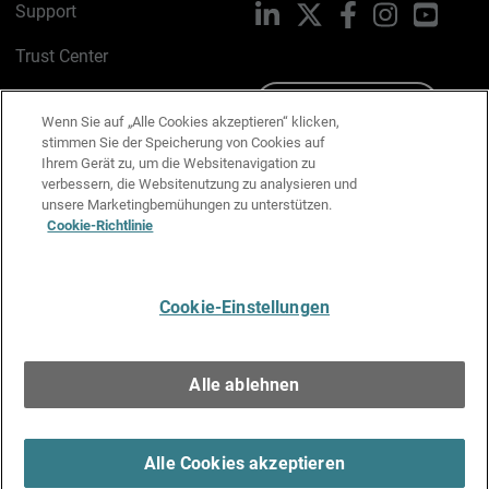
Support
LinkedIn
X
Facebook
Instagram
YouTu
Trust Center
PSIRT
Schreiben Sie uns
Wenn Sie auf „Alle Cookies akzeptieren“ klicken,
stimmen Sie der Speicherung von Cookies auf
Cookie-Richtlinie
Ihrem Gerät zu, um die Websitenavigation zu
verbessern, die Websitenutzung zu analysieren und
Datenschutzrichtlinie
unsere Marketingbemühungen zu unterstützen.
Cookie-Richtlinie
Media & Brand Kit
E-Mail-Präferenzen verwalten
Cookie-Einstellungen
Deutsch
Alle ablehnen
Copyright © 1996-2026 WatchGuard Technologies, Inc. Alle
Rechte vorbehalten.
Terms of Use >
Alle Cookies akzeptieren