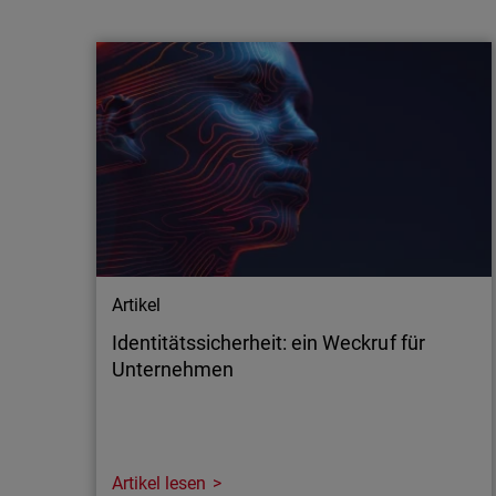
WatchGuard Technologies
Anfang November haben WatchGuard
Technologies, weltweit führender Anbieter von
Unified Cybersecurity, und das
dahinterstehende Private-Equity-Unternehmen
Vector Capital die Berufung von Joe
Smolarski als neuen CEO bekanntgegeben.
Vats Srivatsan, der seit Mai 2025 als Interims-
CEO fungierte, bleibt…
Artikel
Identitätssicherheit: ein Weckruf für
Unternehmen
Artikel lesen