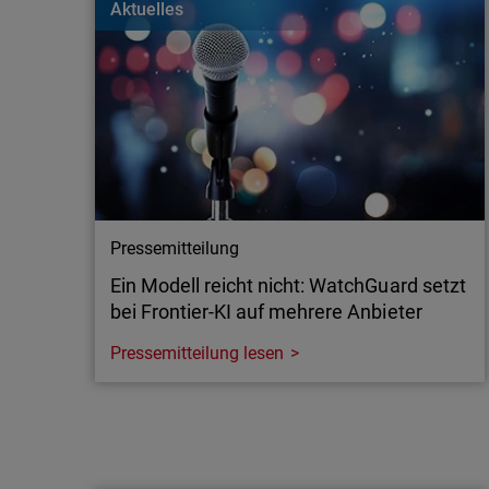
Aktuelles
aber Schwachstellen, die den Schutz sensibler D
gefährden können.
Pressemitteilung
Ein Modell reicht nicht: WatchGuard setzt
bei Frontier-KI auf mehrere Anbieter
Pressemitteilung lesen
Pressemitteilung
Ein Modell reicht nicht: WatchGuard setzt
bei Frontier-KI auf mehrere Anbieter