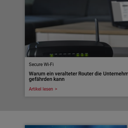
Sicherheit
Wenn Unternehmen ihre Systeme, Anwendungen o
offenlegen, ist die Gefahr allgegenwärtig – eine 
gerade für MSP.
Secure Wi-Fi
Warum ein veralteter Router die Unterneh
gefährden kann
Artikel lesen
Secure Wi-Fi
Warum ein veralteter Router die Unterneh
gefährden kann
Router sind die Wächter der Unternehmensdaten. 