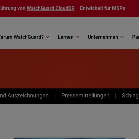
führung von
WatchGuard CloudDR
– Entwickelt für MSPs
arum WatchGuard?
Lernen
Unternehmen
Pa
nd Auszeichnungen
Pressemitteilungen
Schlag