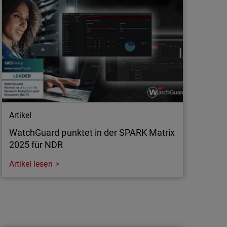
 Schliche kommen, bevor es zu spät ist.
Artikel
WatchGuard punktet in der SPARK Matrix
2025 für NDR
Artikel lesen
Artikel
WatchGuard punktet in der SPARK Matrix
2025 für NDR