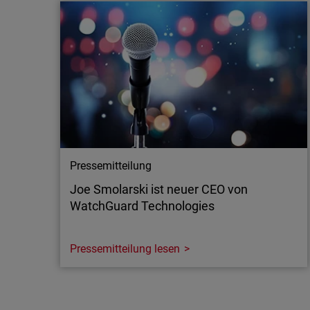
WatchGuard Technologies verstärkt seine
Investitionen in Frontier-KI, um noch mehr
Anwendungssicherheit zu gewährleisten.
Managed Service Provider und Unternehmen
profitieren von fortschrittlichen Funktionen –
sowohl von OpenAI als auch Anthropic.
Während sich andere Anbieter auf ein einziges
KI…
Pressemitteilung
Joe Smolarski ist neuer CEO von
WatchGuard Technologies
Pressemitteilung lesen
Pressemitteilung
Joe Smolarski ist neuer CEO von