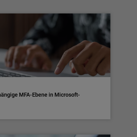
Eine aktuelle Erhebung von WatchGuard
Technologies zeigt, dass das Verhalten der
Belegschaft von kleinen und
mittelständischen Unternehmen (KMU) mit
erheblichen und oft verborgenen
Cybersicherheitsrisiken einhergeht. Laut dem
Cybersecurity Hygiene Report 2026 geben 64
Prozent der Befragten zu, nicht…
ängige MFA-Ebene in Microsoft-
on
ängige MFA-Ebene in Microsoft-