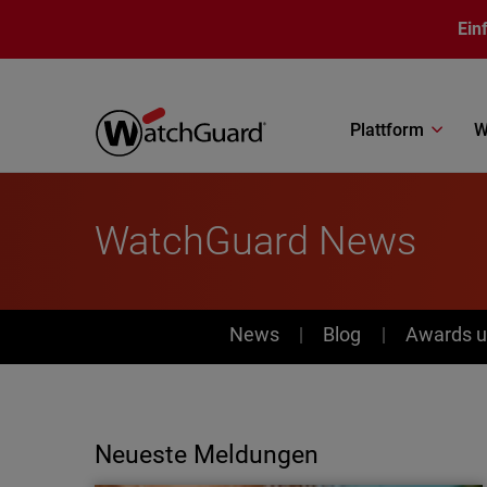
Direkt zum Inhalt
Ein
Plattform
W
WatchGuard News
News
News
Blog
Awards u
Neueste Meldungen