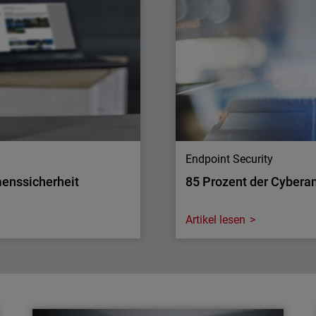
Umgebungen lohnt
der Daten im Internet
Identitätsverwaltung ist 
klare Herausforderung,
MFA gibt MSP die Kontroll
Mehrwert.
Endpoint Security
menssicherheit
85 Prozent der Cybera
Artikel lesen
Endpoint Security
menssicherheit
85 Prozent der Cybera
Erfahren Sie, warum late
Veraltete Geräte haben