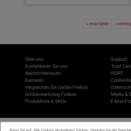
Artikel
Seitennummerierung
Identitätssicherheit: ein Weckruf für
« erste Seite
‹ vorheri
Unternehmen
Die Ergebnisse einer aktuellen Studie von
Osterman zeigen, dass Unternehmen zu wenig
Schutzmaßnahmen zur Bekämpfung
Über uns
Support
identitätsbasierter Bedrohungen ergreifen.
Kontaktieren Sie uns
Trust Cen
Nachrichtenraum
PSIRT
Karrieren
Cookie-Ric
Vergleichen Sie Geräte Firebox
Datenschu
Größenwerkzeug Firebox
Media & B
Produktliste & SKUs
E-Mail-Pr
Deutsch
Copyright © 19
Wenn Sie auf „Alle Cookies akzeptieren“ klicken, stimmen Sie der Speich