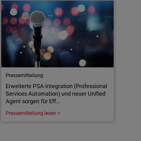
WatchGuard wurde als führendes
Unternehmen in der SPARK Matrix 2025 für
Network Detection & Response (NDR) für
seine hochwirksamen Sicherheitslösungen
ausgezeichnet.
Pressemitteilung
Erweiterte PSA-Integration (Professional
Services Automation) und neuer Unified
Agent sorgen für Eff…
Pressemitteilung lesen
Pressemitteilung
Erweiterte PSA-Integration (Professional