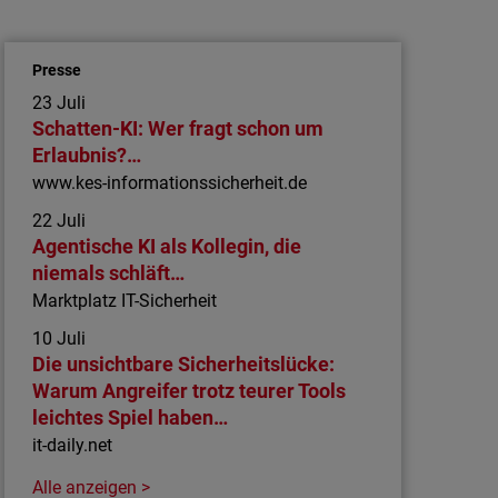
Services Automation) und neuer Unified
Agent sorgen für Eff…
Presse
Einfache Prozesse auf MSP-Seite: Genau
23 Juli
dafür steht die aktuelle Erweiterung der
Schatten-KI: Wer fragt schon um
WatchGuard Cloud im Sinne zusätzlicher
Erlaubnis?…
Automatisierung. Ab sofort bietet WatchGuard
www.kes-informationssicherheit.de
Technologies sowohl für ConnectWise
22 Juli
Manage als auch Autotask PSA sowie für
Agentische KI als Kollegin, die
HaloPSA (ab dem ersten Quartal 2026)
niemals schläft…
umfassende native…
Marktplatz IT-Sicherheit
10 Juli
Die unsichtbare Sicherheitslücke:
Warum Angreifer trotz teurer Tools
leichtes Spiel haben…
it-daily.net
Alle anzeigen >