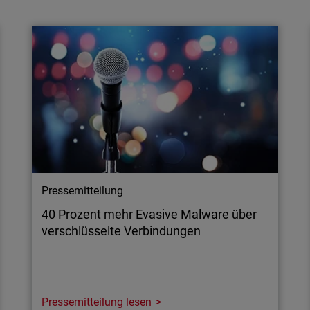
CRN Channel Awards ab
Goldener Herbst für das WatchGuard-Team –
und zwar im wahrsten Sinne des Wortes:
WatchGuard punktet bei den CRN Channel
Awards und den IT-Awards.
Pressemitteilung
40 Prozent mehr Evasive Malware über
verschlüsselte Verbindungen
Pressemitteilung lesen