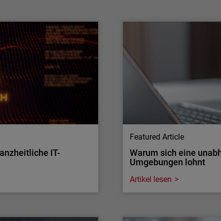
WatchGuard Technologies verstärkt seine
Investitionen in Frontier-KI, um noch mehr
Anwendungssicherheit zu gewährleisten.
Managed Service Provider und Unternehmen
profitieren von fortschrittlichen Funktionen –
sowohl von OpenAI als auch Anthropic.
Während sich andere Anbieter auf ein einziges
KI…
Featured Article
anzheitliche IT-
Warum sich eine unabh
Umgebungen lohnt
Artikel lesen
Multi-Factor Authenticati
anzheitliche IT-
Warum sich eine unabh