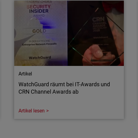
Zu viele Warnmeldungen verursachen
Rauschen. Endpoint-Security-Effizienz löst
dieses Rauschen auf, blockiert Bedrohungen
und sorgt für skalierbaren Schutz.
Artikel
WatchGuard räumt bei IT-Awards und
CRN Channel Awards ab
Artikel lesen
Artikel
WatchGuard räumt bei IT-Awards und