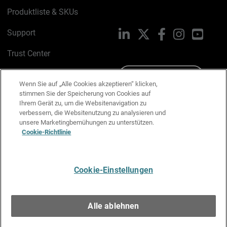
Produktliste & SKUs
Support
LinkedIn
X
Facebook
Instagram
YouTu
Trust Center
PSIRT
Schreiben Sie uns
Wenn Sie auf „Alle Cookies akzeptieren“ klicken,
stimmen Sie der Speicherung von Cookies auf
Cookie-Richtlinie
Ihrem Gerät zu, um die Websitenavigation zu
verbessern, die Websitenutzung zu analysieren und
Datenschutzrichtlinie
unsere Marketingbemühungen zu unterstützen.
Cookie-Richtlinie
Media & Brand Kit
E-Mail-Präferenzen verwalten
Cookie-Einstellungen
Deutsch
Alle ablehnen
Copyright © 1996-2026 WatchGuard Technologies, Inc. Alle