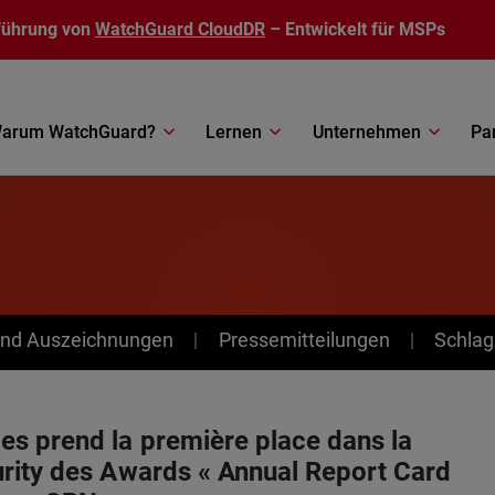
führung von
WatchGuard CloudDR
– Entwickelt für MSPs
arum WatchGuard?
Lernen
Unternehmen
Pa
nd Auszeichnungen
Pressemitteilungen
Schlag
s prend la première place dans la
rity des Awards « Annual Report Card