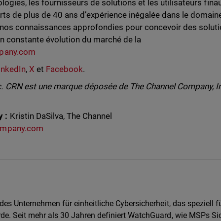
logies, les fournisseurs de solutions et les utilisateurs finau
orts de plus de 40 ans d’expérience inégalée dans le domain
nos connaissances approfondies pour concevoir des solut
n constante évolution du marché de la
pany.com
inkedIn
,
X
et
Facebook
.
c. CRN est une marque déposée de The Channel Company, I
y :
Kristin DaSilva, The Channel
ompany.com
es Unternehmen für einheitliche Cybersicherheit, das speziell f
e. Seit mehr als 30 Jahren definiert WatchGuard, wie MSPs Sic