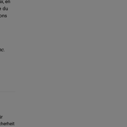
x, en
e du
ions
nc.
ür
herheit