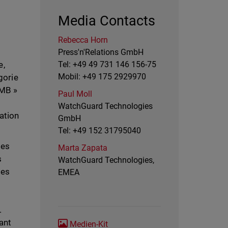
Media Contacts
Rebecca Horn
Press'n'Relations GmbH
e,
Tel: +49 49 731 146 156-75
Mobil: +49 175 2929970
gorie
SMB »
Paul Moll
WatchGuard Technologies
ation
GmbH
Tel: +49 152 31795040
des
Marta Zapata
s
WatchGuard Technologies,
les
EMEA
s
.
ant
Medien-Kit