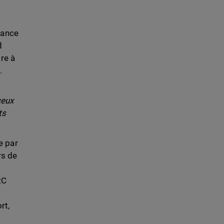
tance
d
re à
.
ceux
ts
e par
rs de
RC
rt,