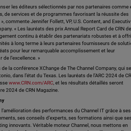
ser les éditeurs sélectionnés par nos partenaires comme 
ts, de services et de programmes favorisant la réussite des
», commente Jennifer Follett, VP, U.S. Content, and Executi
pany. « Les lauréats des prix Annual Report Card de CRN d
ement continu à établir des partenariats robustes et à offr
ités à long terme à leurs partenaires fournisseurs de soluti
uréats pour leur remarquable accomplissement et leur
 de l’excellence. »
rs de la conférence XChange de The Channel Company, qui s
tonio, dans l’état du Texas. Les lauréats de l’ARC 2024 de C
esse
www.CRN.com/ARC
, et les résultats détaillés seront
bre 2024 de CRN Magazine.
ny
l’amélioration des performances du Channel IT grâce à ses
ments, ses conseils d’experts, ses formations ainsi que se
ting innovants. Véritable moteur Channel, nous mettons en