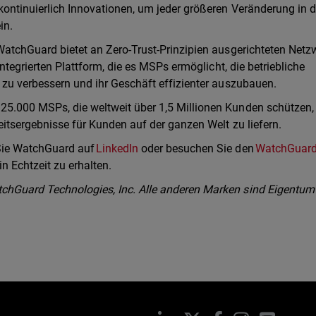
kontinuierlich Innovationen, um jeder größeren Veränderung in d
in.
WatchGuard bietet an Zero-Trust-Prinzipien ausgerichteten Netzw
integrierten Plattform, die es MSPs ermöglicht, die betriebliche
 zu verbessern und ihr Geschäft effizienter auszubauen.
25.000 MSPs, die weltweit über 1,5 Millionen Kunden schützen,
eitsergebnisse für Kunden auf der ganzen Welt zu liefern.
 Sie WatchGuard auf
LinkedIn
oder besuchen Sie den
WatchGuar
n Echtzeit zu erhalten.
chGuard Technologies, Inc. Alle anderen Marken sind Eigentum