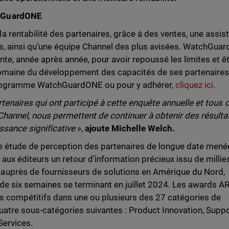
chGuardONE
 rentabilité des partenaires, grâce à des ventes, une assis
s, ainsi qu’une équipe Channel des plus avisées. WatchGuar
te, année après année, pour avoir repoussé les limites et êt
 domaine du développement des capacités de ses partenaires
 programme WatchGuardONE ou pour y adhérer,
cliquez ici
.
enaires qui ont participé à cette enquête annuelle et tous 
Channel, nous permettent de continuer à obtenir des résulta
issance significative
»,
ajoute Michelle Welch.
ne étude de perception des partenaires de longue date mené
aux éditeurs un retour d’information précieux issu de millie
uprès de fournisseurs de solutions en Amérique du Nord,
 de six semaines se terminant en juillet 2024. Les awards A
s compétitifs dans une ou plusieurs des 27 catégories de
atre sous-catégories suivantes : Product Innovation, Suppo
Services.