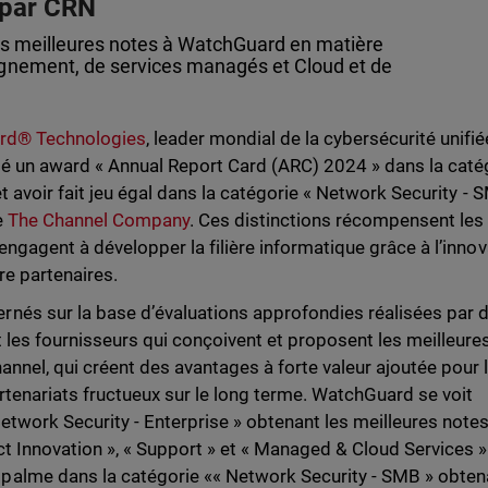
 par CRN
es meilleures notes à WatchGuard en matière
agnement, de services managés et Cloud et de
rd® Technologies
, leader mondial de la cybersécurité unifié
té un award « Annual Report Card (ARC) 2024 » dans la caté
t avoir fait jeu égal dans la catégorie « Network Security - 
e
The Channel Company
. Ces distinctions récompensent les
engagent à développer la filière informatique grâce à l’innov
re partenaires.
nés sur la base d’évaluations approfondies réalisées par 
 les fournisseurs qui conçoivent et proposent les meilleure
nnel, qui créent des avantages à forte valeur ajoutée pour 
artenariats fructueux sur le long terme. WatchGuard se voit
twork Security - Enterprise » obtenant les meilleures note
t Innovation », « Support » et « Managed & Cloud Services »
alme dans la catégorie «« Network Security - SMB » obten