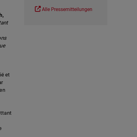
Alle Pressemitteilungen
h,
tant
ons
que
ié et
ar
 en
ttant
e