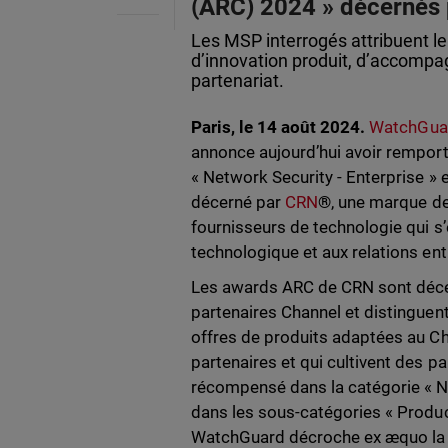
(ARC) 2024 » décernés
Les MSP interrogés attribuent l
d’innovation produit, d’accomp
partenariat.
Paris, le 14 août 2024.
WatchGua
annonce aujourd’hui avoir rempor
« Network Security - Enterprise » e
décerné par
CRN
®
, une marque d
fournisseurs de technologie qui s’
technologique et aux relations ent
Les awards ARC de CRN sont décer
partenaires Channel et distinguent
offres de produits adaptées au Cha
partenaires et qui cultivent des p
récompensé dans la catégorie « Ne
dans les sous-catégories « Produc
WatchGuard décroche ex æquo la p