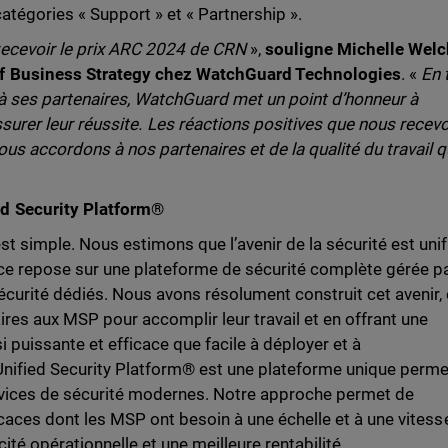
tégories « Support » et « Partnership ».
ecevoir le prix ARC 2024 de CRN
»,
souligne Michelle Welc
of Business Strategy chez WatchGuard Technologies
. «
En 
à ses partenaires, WatchGuard met un point d’honneur à
surer leur réussite. Les réactions positives que nous recev
us accordons à nos partenaires et de la qualité du travail 
d Security Platform
®
t simple. Nous estimons que l’avenir de la sécurité est unif
ce repose sur une plateforme de sécurité complète gérée p
écurité dédiés. Nous avons résolument construit cet avenir,
res aux MSP pour accomplir leur travail et en offrant une
 puissante et efficace que facile à déployer et à
Unified Security Platform® est une plateforme unique perme
ervices de sécurité modernes. Notre approche permet de
icaces dont les MSP ont besoin à une échelle et à une vitess
cité opérationnelle et une meilleure rentabilité.