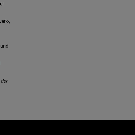
er
erk-,
 und
d
 der