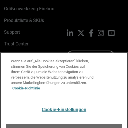
Größenwerkzeug Firebox
Produktliste & SKUs
Support
LinkedIn
X
Facebook
Instagram
YouTu
Trust Center
PSIRT
Schreiben Sie uns
Wenn Sie auf „Alle Cookies akzeptieren“ klicken,
stimmen Sie der Speicherung von Cookies auf
Cookie-Richtlinie
Ihrem Gerät zu, um die Websitenavigation zu
verbessern, die Websitenutzung zu analysieren und
Datenschutzrichtlinie
unsere Marketingbemühungen zu unterstützen.
Cookie-Richtlinie
Media & Brand Kit
E-Mail-Präferenzen verwalten
Cookie-Einstellungen