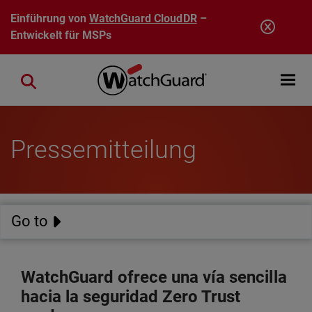
Direkt zum Inhalt
Einführung von
WatchGuard CloudDR
–
Entwickelt für MSPs
Open mobi
Close search
Pressemitteilung
Go to
WatchGuard ofrece una vía sencilla
hacia la seguridad Zero Trust