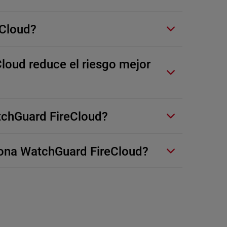
eCloud?
oud reduce el riesgo mejor
tchGuard FireCloud?
iona WatchGuard FireCloud?