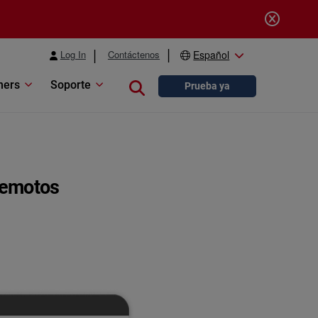
Log In
Contáctenos
Español
ners
Soporte
Close search
Prueba ya
 remotos