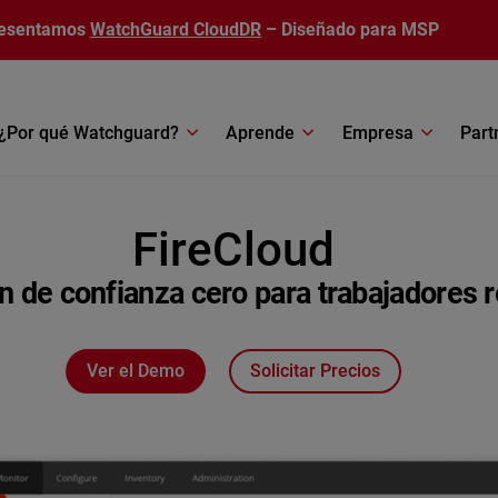
esentamos
WatchGuard CloudDR
– Diseñado para MSP
¿Por qué Watchguard?
Aprende
Empresa
Part
FireCloud
n de confianza cero para trabajadores
Ver el Demo
Solicitar Precios