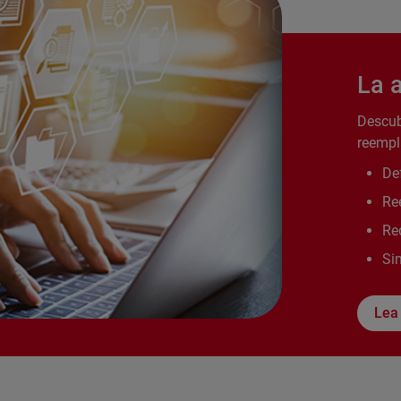
La 
Descub
reempl
De
Re
Red
Si
Lea 