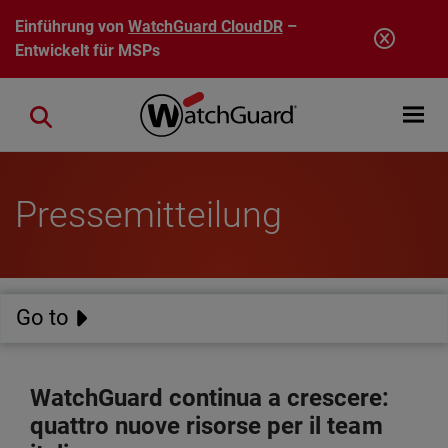
Direkt zum Inhalt
Einführung von
WatchGuard CloudDR
–
Entwickelt für MSPs
Open mobi
Close search
Pressemitteilung
Go to
WatchGuard continua a crescere:
quattro nuove risorse per il team