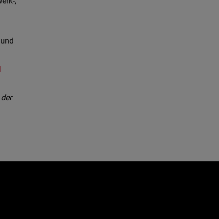
erk-,
 und
d
 der
e