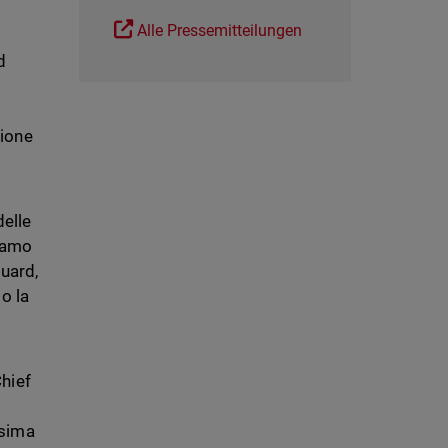
Alle Pressemitteilungen
d
zione
delle
niamo
Guard,
o la
hief
ssima