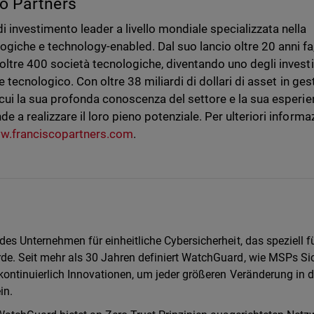
co Partners
i investimento leader a livello mondiale specializzata nella
giche e technology-enabled. Dal suo lancio oltre 20 anni fa
 oltre 400 società tecnologiche, diventando uno degli investi
re tecnologico. Con oltre 38 miliardi di dollari di asset in ges
n cui la sua profonda conoscenza del settore e la sua esperi
e a realizzare il loro pieno potenziale. Per ulteriori informa
w.franciscopartners.com
.
es Unternehmen für einheitliche Cybersicherheit, das speziell f
e. Seit mehr als 30 Jahren definiert WatchGuard, wie MSPs Sic
kontinuierlich Innovationen, um jeder größeren Veränderung in d
in.