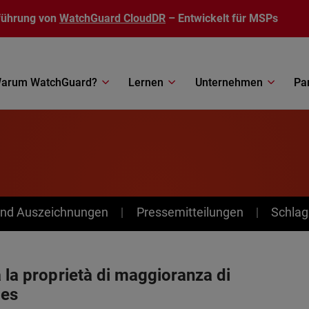
führung von
WatchGuard CloudDR
– Entwickelt für MSPs
arum WatchGuard?
Lernen
Unternehmen
Pa
nd Auszeichnungen
Pressemitteilungen
Schlag
à la proprietà di maggioranza di
ies