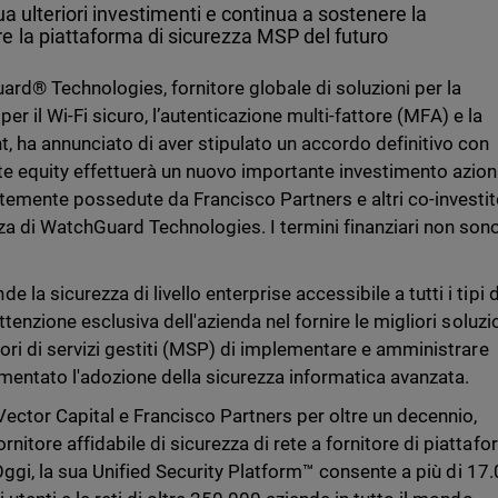
ua ulteriori investimenti e continua a sostenere la
e la piattaforma di sicurezza MSP del futuro
rd® Technologies, fornitore globale di soluzioni per la
, per il Wi-Fi sicuro, l’autenticazione multi-fattore (MFA) e la
, ha annunciato di aver stipulato un accordo definitivo con
ate equity effettuerà un nuovo importante investimento azion
temente possedute da Francisco Partners e altri co-investit
za di WatchGuard Technologies. I termini finanziari non son
la sicurezza di livello enterprise accessibile a tutti i tipi d
ttenzione esclusiva dell'azienda nel fornire le migliori soluzio
tori di servizi gestiti (MSP) di implementare e amministrare
imentato l'adozione della sicurezza informatica avanzata.
Vector Capital e Francisco Partners per oltre un decennio,
nitore affidabile di sicurezza di rete a fornitore di piattaf
i. Oggi, la sua Unified Security Platform™ consente a più di 17