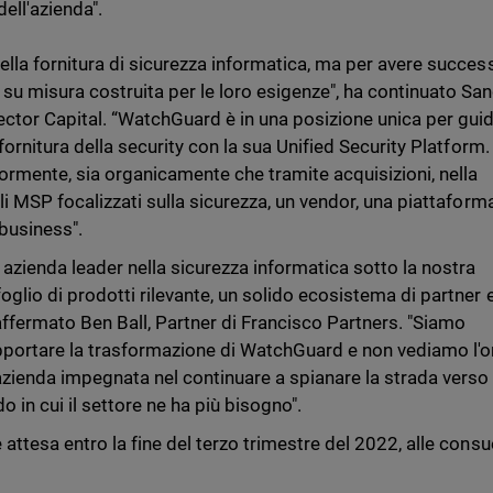
ell'azienda".
ella fornitura di sicurezza informatica, ma per avere succes
su misura costruita per le loro esigenze", ha continuato Sa
ector Capital. “WatchGuard è in una posizione unica per guid
 fornitura della security con la sua Unified Security Platform.
riormente, sia organicamente che tramite acquisizioni, nella
li MSP focalizzati sulla sicurezza, un vendor, una piattaform
 business".
zienda leader nella sicurezza informatica sotto la nostra
oglio di prodotti rilevante, un solido ecosistema di partner 
 affermato Ben Ball, Partner di Francisco Partners. "Siamo
upportare la trasformazione di WatchGuard e non vediamo l'o
azienda impegnata nel continuare a spianare la strada verso
o in cui il settore ne ha più bisogno".
attesa entro la fine del terzo trimestre del 2022, alle consu