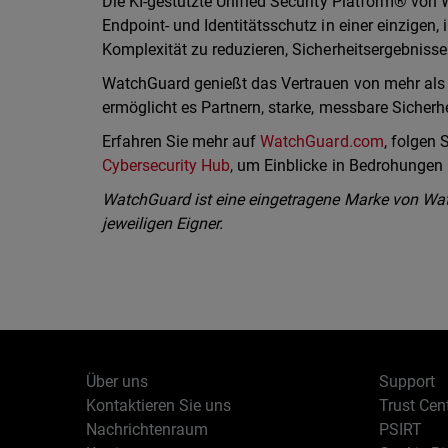
Die KI-gestützte Unified Security Platform® von 
Endpoint- und Identitätsschutz in einer einzigen, 
Komplexität zu reduzieren, Sicherheitsergebnisse
WatchGuard genießt das Vertrauen von mehr als 
ermöglicht es Partnern, starke, messbare Sicherh
Erfahren Sie mehr auf
WatchGuard.com
, folgen
Cybersecurity Hub
, um Einblicke in Bedrohungen i
WatchGuard ist eine eingetragene Marke von Wat
jeweiligen Eigner.
Über uns
Support
Kontaktieren Sie uns
Trust Cen
Nachrichtenraum
PSIRT