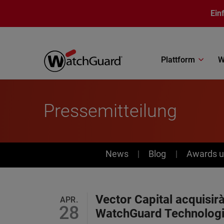
Direkt zum Inhalt
Ein
Plattform
W
Pressemitteilung
News
News
Blog
Awards u
Vector Capital acquisir
APR.
28
WatchGuard Technolog