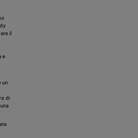
so
ndy
are il
a e
e un
ra di
 una
ete