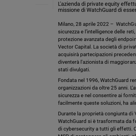
L'azienda di private equity effett
missione di WatchGuard di esser
Milano, 28 aprile 2022 – WatchGua
sicurezza e l’intelligence delle reti
protezione avanzata degli endpoint
Vector Capital. La società di priv
acquisirà partecipazioni preceden
diventerà l'azionista di maggioran
stati divulgati.
Fondata nel 1996, WatchGuard rende 
organizzazioni da oltre 25 anni. L'a
sicurezza e nel consentire ai forni
facilmente queste soluzioni, ha al
Durante la proprietà congiunta di 
WatchGuard si è trasformata da for
di cybersecurity a tutti gli effett