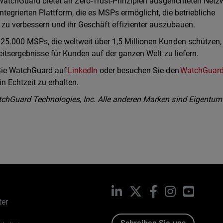
WatchGuard bietet an Zero-Trust-Prinzipien ausgerichteten Netzw
integrierten Plattform, die es MSPs ermöglicht, die betriebliche
 zu verbessern und ihr Geschäft effizienter auszubauen.
25.000 MSPs, die weltweit über 1,5 Millionen Kunden schützen,
eitsergebnisse für Kunden auf der ganzen Welt zu liefern.
 Sie WatchGuard auf
LinkedIn
oder besuchen Sie den
WatchGuar
n Echtzeit zu erhalten.
chGuard Technologies, Inc. Alle anderen Marken sind Eigentum
LinkedIn
X
Facebook
Instagram
YouTub
ter