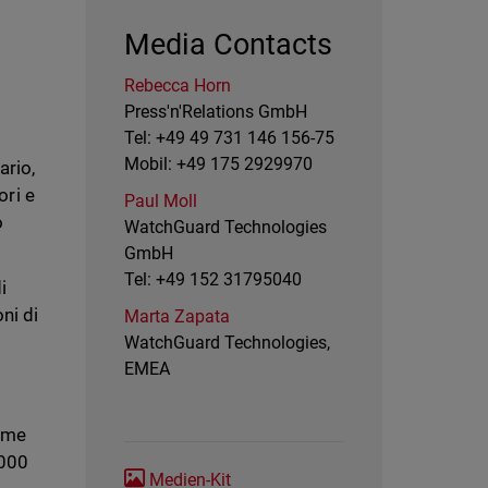
Media Contacts
Rebecca Horn
Press'n'Relations GmbH
Tel: +49 49 731 146 156-75
Mobil: +49 175 2929970
ario,
ori e
Paul Moll
o
WatchGuard Technologies
GmbH
Tel: +49 152 31795040
i
ni di
Marta Zapata
WatchGuard Technologies,
EMEA
orme
.000
Medien-Kit