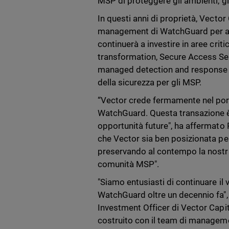
MSP di proteggere gli ambienti, gli
In questi anni di proprietà, Vector
management di WatchGuard per acc
continuerà a investire in aree criti
transformation, Secure Access Se
managed detection and response (M
della sicurezza per gli MSP.
“Vector crede fermamente nel portaf
WatchGuard. Questa transazione è
opportunità future", ha affermat
che Vector sia ben posizionata per
preservando al contempo la nostra 
comunità MSP".
"Siamo entusiasti di continuare il vi
WatchGuard oltre un decennio fa",
Investment Officer di Vector Capi
costruito con il team di manageme