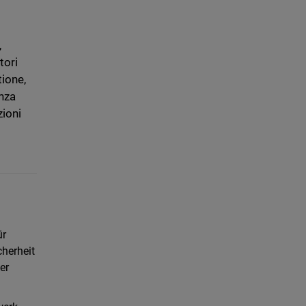
,
tori
tione,
enza
zioni
ür
herheit
er