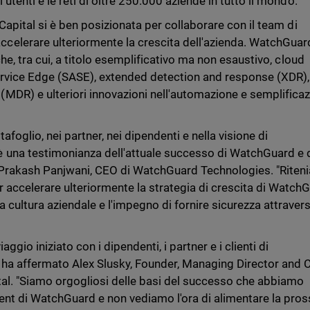
 utenti e le reti di oltre 250.000 aziende in tutto il mondo.
 Capital si è ben posizionata per collaborare con il team di
elerare ulteriormente la crescita dell'azienda. WatchGuar
che, tra cui, a titolo esemplificativo ma non esaustivo, cloud
rvice Edge (SASE), extended detection and response (XDR),
DR) e ulteriori innovazioni nell'automazione e semplifica
oglio, nei partner, nei dipendenti e nella visione di
 una testimonianza dell'attuale successo di WatchGuard e 
o Prakash Panjwani, CEO di WatchGuard Technologies. "Rite
 accelerare ulteriormente la strategia di crescita di Watch
cultura aziendale e l'impegno di fornire sicurezza attravers
aggio iniziato con i dipendenti, i partner e i clienti di
 ha affermato Alex Slusky, Founder, Managing Director and C
tal. "Siamo orgogliosi delle basi del successo che abbiamo
nt di WatchGuard e non vediamo l'ora di alimentare la pro