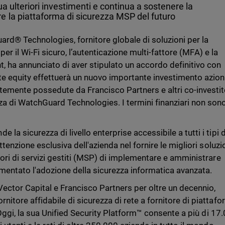
ua ulteriori investimenti e continua a sostenere la
e la piattaforma di sicurezza MSP del futuro
rd® Technologies, fornitore globale di soluzioni per la
, per il Wi-Fi sicuro, l’autenticazione multi-fattore (MFA) e la
, ha annunciato di aver stipulato un accordo definitivo con
ate equity effettuerà un nuovo importante investimento azion
temente possedute da Francisco Partners e altri co-investit
za di WatchGuard Technologies. I termini finanziari non son
la sicurezza di livello enterprise accessibile a tutti i tipi d
ttenzione esclusiva dell'azienda nel fornire le migliori soluzio
tori di servizi gestiti (MSP) di implementare e amministrare
imentato l'adozione della sicurezza informatica avanzata.
Vector Capital e Francisco Partners per oltre un decennio,
nitore affidabile di sicurezza di rete a fornitore di piattaf
i. Oggi, la sua Unified Security Platform™ consente a più di 17