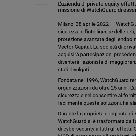
L'azienda di private equity effett
missione di WatchGuard di esser
Milano, 28 aprile 2022 – WatchGua
sicurezza e l’intelligence delle reti
protezione avanzata degli endpoint
Vector Capital. La società di priv
acquisirà partecipazioni preceden
diventerà l'azionista di maggioran
stati divulgati.
Fondata nel 1996, WatchGuard rende 
organizzazioni da oltre 25 anni. L'a
sicurezza e nel consentire ai forni
facilmente queste soluzioni, ha al
Durante la proprietà congiunta di 
WatchGuard si è trasformata da for
di cybersecurity a tutti gli effett