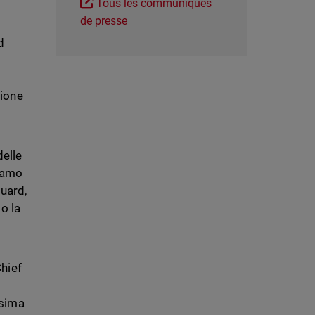
Tous les communiqués
de presse
d
zione
delle
niamo
Guard,
o la
hief
ssima