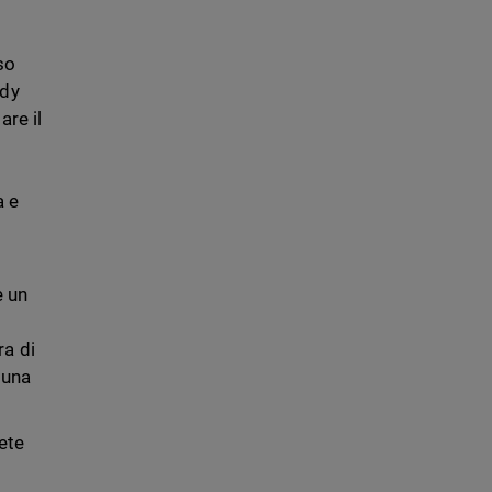
so
ndy
are il
a e
e un
ra di
 una
ete