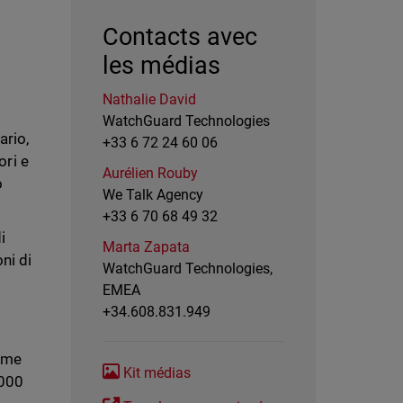
Contacts avec
les médias
Nathalie David
WatchGuard Technologies
ario,
+33 6 72 24 60 06
ori e
Aurélien Rouby
o
We Talk Agency
+33 6 70 68 49 32
i
Marta Zapata
ni di
WatchGuard Technologies,
EMEA
+34.608.831.949
orme
Kit médias
.000