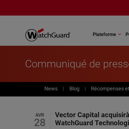
Aller au contenu principal
Plateforme
P
Communiqué de press
News
News
Blog
Récompenses et 
Vector Capital acquisir
AVR
28
WatchGuard Technolog