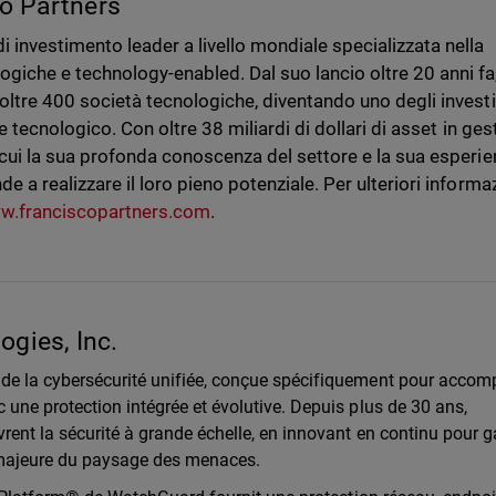
co Partners
i investimento leader a livello mondiale specializzata nella
giche e technology-enabled. Dal suo lancio oltre 20 anni fa
 oltre 400 società tecnologiche, diventando uno degli investi
re tecnologico. Con oltre 38 miliardi di dollari di asset in ges
n cui la sua profonda conoscenza del settore e la sua esperi
e a realizzare il loro pieno potenziale. Per ulteriori informa
w.franciscopartners.com
.
gies, Inc.
de la cybersécurité unifiée, conçue spécifiquement pour acco
une protection intégrée et évolutive. Depuis plus de 30 ans,
rent la sécurité à grande échelle, en innovant en continu pour g
 majeure du paysage des menaces.