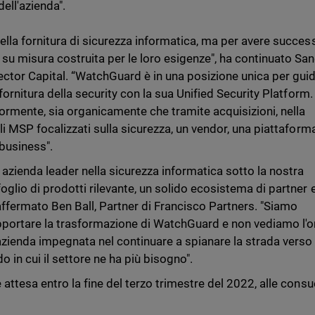
ell'azienda".
ella fornitura di sicurezza informatica, ma per avere succes
su misura costruita per le loro esigenze", ha continuato Sa
ector Capital. “WatchGuard è in una posizione unica per guid
 fornitura della security con la sua Unified Security Platform.
riormente, sia organicamente che tramite acquisizioni, nella
li MSP focalizzati sulla sicurezza, un vendor, una piattaform
 business".
zienda leader nella sicurezza informatica sotto la nostra
oglio di prodotti rilevante, un solido ecosistema di partner 
 affermato Ben Ball, Partner di Francisco Partners. "Siamo
upportare la trasformazione di WatchGuard e non vediamo l'o
azienda impegnata nel continuare a spianare la strada verso
o in cui il settore ne ha più bisogno".
attesa entro la fine del terzo trimestre del 2022, alle consu