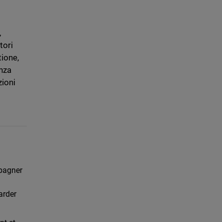
,
tori
tione,
enza
zioni
mpagner
arder