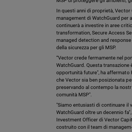
MSP di proteggere gli ambienti, gli
In questi anni di proprietà, Vector
management di WatchGuard per acc
continuerà a investire in aree criti
transformation, Secure Access Se
managed detection and response (M
della sicurezza per gli MSP.
“Vector crede fermamente nel portaf
WatchGuard. Questa transazione è
opportunità future", ha affermat
che Vector sia ben posizionata per
preservando al contempo la nostra 
comunità MSP".
"Siamo entusiasti di continuare il vi
WatchGuard oltre un decennio fa",
Investment Officer di Vector Capi
costruito con il team di manageme