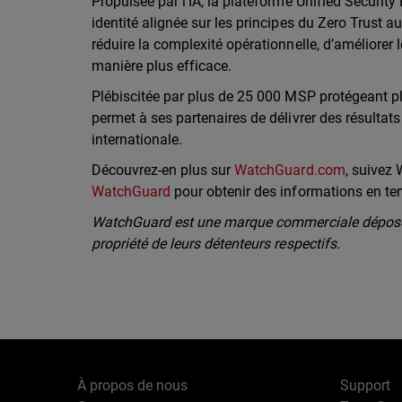
Propulsée par l’IA, la plateforme Unified Securit
identité alignée sur les principes du Zero Trust 
réduire la complexité opérationnelle, d’améliorer l
manière plus efficace.
Plébiscitée par plus de 25 000 MSP protégeant p
permet à ses partenaires de délivrer des résultats
internationale.
Découvrez-en plus sur
WatchGuard.com
, suivez
WatchGuard
pour obtenir des informations en te
WatchGuard est une marque commerciale déposée
propriété de leurs détenteurs respectifs.
À propos de nous
Support