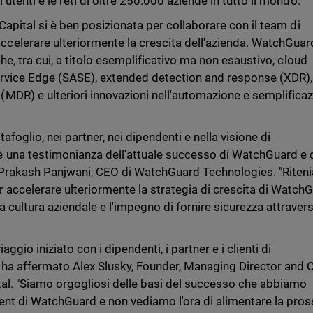
 utenti e le reti di oltre 250.000 aziende in tutto il mondo.
 Capital si è ben posizionata per collaborare con il team di
elerare ulteriormente la crescita dell'azienda. WatchGuar
che, tra cui, a titolo esemplificativo ma non esaustivo, cloud
rvice Edge (SASE), extended detection and response (XDR),
DR) e ulteriori innovazioni nell'automazione e semplifica
oglio, nei partner, nei dipendenti e nella visione di
 una testimonianza dell'attuale successo di WatchGuard e 
o Prakash Panjwani, CEO di WatchGuard Technologies. "Rite
 accelerare ulteriormente la strategia di crescita di Watch
cultura aziendale e l'impegno di fornire sicurezza attravers
aggio iniziato con i dipendenti, i partner e i clienti di
 ha affermato Alex Slusky, Founder, Managing Director and C
tal. "Siamo orgogliosi delle basi del successo che abbiamo
nt di WatchGuard e non vediamo l'ora di alimentare la pro