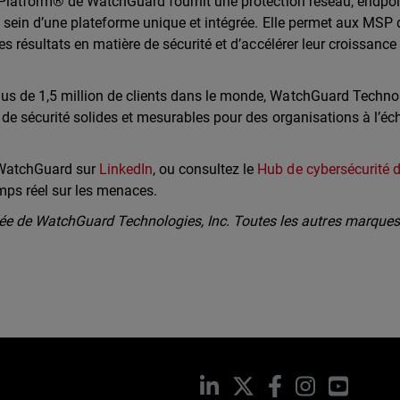
y Platform® de WatchGuard fournit une protection réseau, endpoi
au sein d’une plateforme unique et intégrée. Elle permet aux MSP 
es résultats en matière de sécurité et d’accélérer leur croissance
lus de 1,5 million de clients dans le monde, WatchGuard Techno
 de sécurité solides et mesurables pour des organisations à l’éch
 WatchGuard sur
LinkedIn
, ou consultez le
Hub de cybersécurité 
mps réel sur les menaces.
 de WatchGuard Technologies, Inc. Toutes les autres marques 
LinkedIn
X
Facebook
Instagram
YouTub