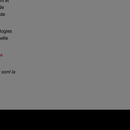
nt et
de
 de
logies
elle
de
sont la
e