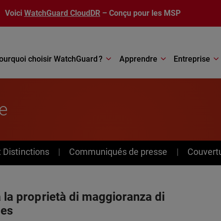
Voici
WatchGuard CloudDR
– Conçu pour les MSP
ourquoi choisir WatchGuard ?
Apprendre
Entreprise
e
Distinctions
Communiqués de presse
Couvert
à la proprietà di maggioranza di
ies