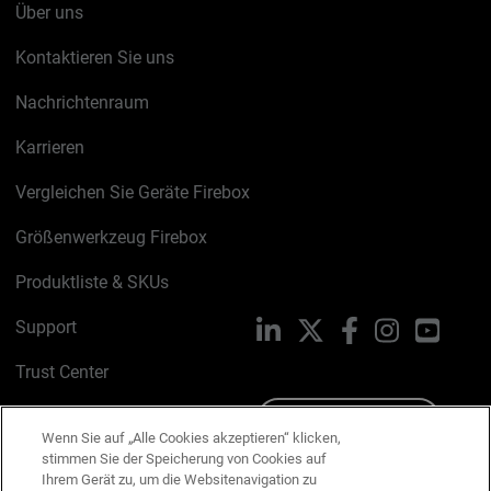
Über uns
Kontaktieren Sie uns
Nachrichtenraum
Karrieren
Vergleichen Sie Geräte Firebox
Größenwerkzeug Firebox
Produktliste & SKUs
Support
LinkedIn
X
Facebook
Instagram
YouTu
Trust Center
PSIRT
Schreiben Sie uns
Wenn Sie auf „Alle Cookies akzeptieren“ klicken,
stimmen Sie der Speicherung von Cookies auf
Cookie-Richtlinie
Ihrem Gerät zu, um die Websitenavigation zu