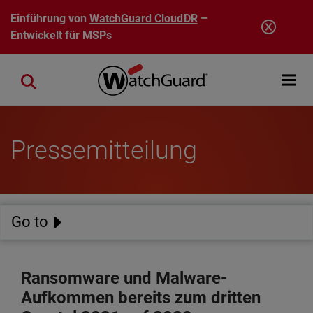
Direkt zum Inhalt
Einführung von
WatchGuard CloudDR
–
Entwickelt für MSPs
Open mobi
Close search
Pressemitteilung
Go to
Ransomware und Malware-
Aufkommen bereits zum dritten