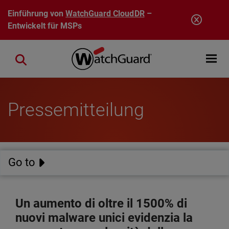
Direkt zum Inhalt
Einführung von
WatchGuard CloudDR
–
Entwickelt für MSPs
Open mobi
Close search
Pressemitteilung
Go to
Un aumento di oltre il 1500% di
nuovi malware unici evidenzia la