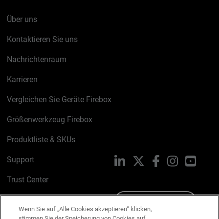
Über uns
Kontaktieren Sie uns
Nachrichtenraum
Karrieren
Vergleichen Sie Geräte Firebox
Größenwerkzeug Firebox
Produktliste & SKUs
Support
LinkedIn
X
Facebook
Instagram
YouTu
Trust Center
PSIRT
Schreiben Sie uns
Wenn Sie auf „Alle Cookies akzeptieren“ klicken,
stimmen Sie der Speicherung von Cookies auf