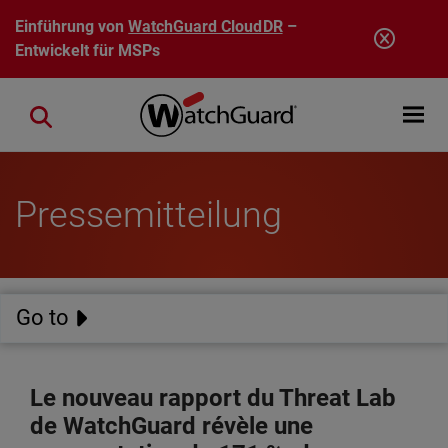
Direkt zum Inhalt
Einführung von
WatchGuard CloudDR
–
Entwickelt für MSPs
Open mobi
Close search
Pressemitteilung
Go to
Le nouveau rapport du Threat Lab
de WatchGuard révèle une