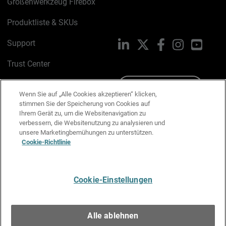
Größenwerkzeug Firebox
Produktliste & SKUs
Support
LinkedIn
X
Facebook
Instagram
YouTu
Trust Center
PSIRT
Schreiben Sie uns
Wenn Sie auf „Alle Cookies akzeptieren“ klicken,
stimmen Sie der Speicherung von Cookies auf
Cookie-Richtlinie
Ihrem Gerät zu, um die Websitenavigation zu
verbessern, die Websitenutzung zu analysieren und
Datenschutzrichtlinie
unsere Marketingbemühungen zu unterstützen.
Cookie-Richtlinie
Media & Brand Kit
E-Mail-Präferenzen verwalten
Cookie-Einstellungen
Deutsch
Alle ablehnen