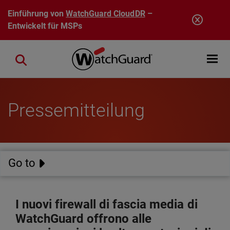
Direkt zum Inhalt
Einführung von
WatchGuard CloudDR
–
Entwickelt für MSPs
Open mobi
Close search
Pressemitteilung
Go to
I nuovi firewall di fascia media di
WatchGuard offrono alle