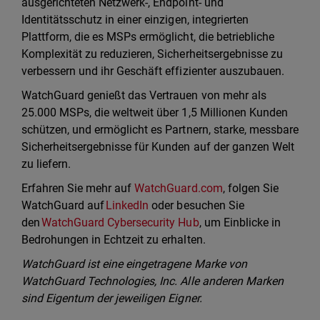
ausgerichteten Netzwerk-, Endpoint- und
Identitätsschutz in einer einzigen, integrierten
Plattform, die es MSPs ermöglicht, die betriebliche
Komplexität zu reduzieren, Sicherheitsergebnisse zu
verbessern und ihr Geschäft effizienter auszubauen.
WatchGuard genießt das Vertrauen von mehr als
25.000 MSPs, die weltweit über 1,5 Millionen Kunden
schützen, und ermöglicht es Partnern, starke, messbare
Sicherheitsergebnisse für Kunden auf der ganzen Welt
zu liefern.
Erfahren Sie mehr auf
WatchGuard.com
, folgen Sie
WatchGuard auf
LinkedIn
oder besuchen Sie
den
WatchGuard Cybersecurity Hub
, um Einblicke in
Bedrohungen in Echtzeit zu erhalten.
WatchGuard ist eine eingetragene Marke von
WatchGuard Technologies, Inc. Alle anderen Marken
sind Eigentum der jeweiligen Eigner.