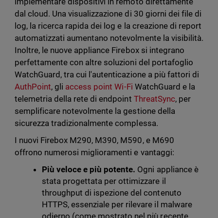
implementare dispositivi in remoto direttamente
dal cloud. Una visualizzazione di 30 giorni dei file di
log, la ricerca rapida dei log e la creazione di report
automatizzati aumentano notevolmente la visibilità.
Inoltre, le nuove appliance Firebox si integrano
perfettamente con altre soluzioni del portafoglio
WatchGuard, tra cui l'autenticazione a più fattori di
AuthPoint
, gli
access point Wi-Fi
WatchGuard e la
telemetria della rete di endpoint
ThreatSync
, per
semplificare notevolmente la gestione della
sicurezza tradizionalmente complessa.
I nuovi Firebox M290, M390, M590, e M690
offrono numerosi miglioramenti e vantaggi:
Più veloce e più potente.
Ogni appliance è
stata progettata per ottimizzare il
throughput di ispezione del contenuto
HTTPS, essenziale per rilevare il malware
odierno (come mostrato nel più recente