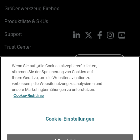
Größenwerkzeug Firebox
Produktliste & SKUs
Support
LinkedIn
X
Facebook
Instagram
YouTu
Trust Center
PSIRT
Schreiben Sie uns
Wenn Sie auf „Alle Cookies akzeptieren“ klicken,
stimmen Sie der Speicherung von Cookies auf
Cookie-Richtlinie
Ihrem Gerät zu, um die Websitenavigation zu
verbessern, die Websitenutzung zu analysieren und
Datenschutzrichtlinie
unsere Marketingbemühungen zu unterstützen.
Cookie-Richtlinie
Media & Brand Kit
E-Mail-Präferenzen verwalten
Cookie-Einstellungen
Deutsch