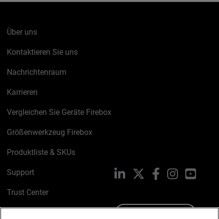
Über uns
Kontaktieren Sie uns
Nachrichtenraum
Karrieren
Vergleichen Sie Geräte Firebox
Größenwerkzeug Firebox
Produktliste & SKUs
Support
LinkedIn
X
Facebook
Instagram
YouTu
Trust Center
PSIRT
Schreiben Sie uns